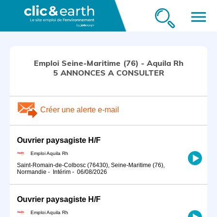
menu
Emploi Seine-Maritime (76) - Aquila Rh
5 ANNONCES A CONSULTER
Créer une alerte e-mail
Ouvrier paysagiste H/F
Emploi Aquila Rh
Saint-Romain-de-Colbosc (76430), Seine-Maritime (76),
Normandie
-
Intérim
-
06/08/2026
Ouvrier paysagiste H/F
Emploi Aquila Rh