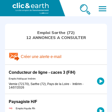
menu
Emploi Sarthe (72)
12 ANNONCES A CONSULTER
Créer une alerte e-mail
Conducteur de ligne - caces 3 (F/H)
Emploi Adéquat Intérim
Vernie (72170), Sarthe (72), Pays de la Loire
-
Intérim
-
14/07/2026
Paysagiste H/F
Emploi Aquila Rh