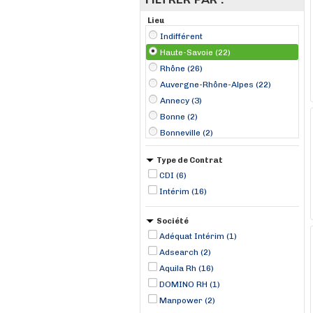
Lieu
Indifférent
Haute-Savoie (22)
Rhône (26)
Auvergne-Rhône-Alpes (22)
Annecy (3)
Bonne (2)
Bonneville (2)
Thonon-les-Bains (2)
Type de Contrat
Étrembières (2)
CDI (6)
Annemasse (1)
Intérim (16)
Bons (1)
Giez (1)
Société
La Roche-sur-Foron (1)
Adéquat Intérim (1)
Larringes (1)
Adsearch (2)
Aquila Rh (16)
DOMINO RH (1)
Manpower (2)