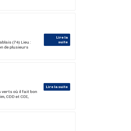
Lire la
lais (74) Lieu :
suite
on de plusieurs
Lire la suite
verts où il fait bon
im, CDD et CDI,