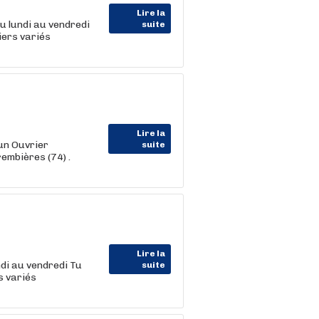
Lire la
 lundi au vendredi
suite
iers variés
Lire la
un Ouvrier
suite
embières (74) .
Lire la
di au vendredi Tu
suite
s variés