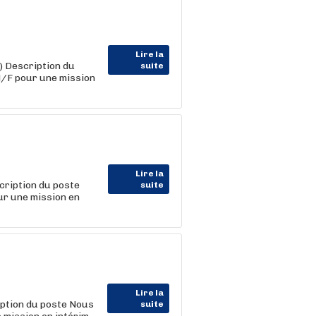
Lire la
 Description du
suite
/F pour une mission
Lire la
ription du poste
suite
r une mission en
Lire la
ption du poste Nous
suite