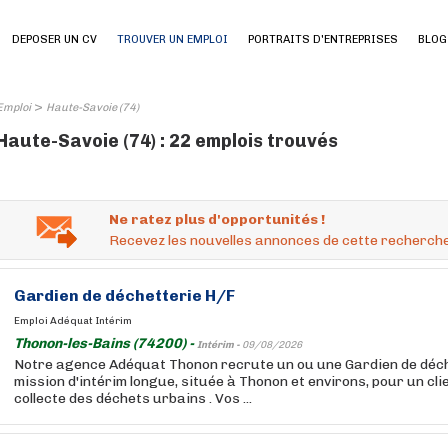
DEPOSER UN CV
TROUVER UN EMPLOI
PORTRAITS D'ENTREPRISES
BLOG
>
Emploi
Haute-Savoie (74)
Haute-Savoie (74) : 22 emplois trouvés
Ne ratez plus d'opportunités !
Recevez les nouvelles annonces de cette recherche
Gardien de déchetterie H/F
Emploi Adéquat Intérim
Thonon-les-Bains (74200) -
Intérim -
09/08/2026
Notre agence Adéquat Thonon recrute un ou une Gardien de déc
mission d'intérim longue, située à Thonon et environs, pour un cli
collecte des déchets urbains . Vos ...