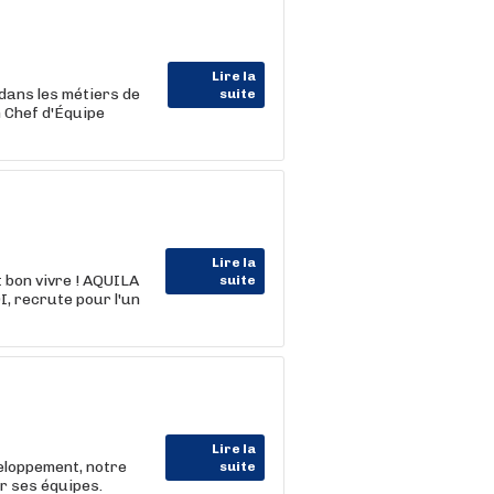
Lire la
dans les métiers de
suite
 Chef d'Équipe
Lire la
 bon vivre ! AQUILA
suite
, recrute pour l'un
Lire la
eloppement, notre
suite
r ses équipes.