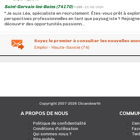
Saint-Gervais-les-Bains (74170) -
CDI -
03/08/2026
" Je suis Léa, spécialiste en recrutement. Êtes-vous prêt à explo
perspectives professionnelles en tant que paysagiste ? Rejoign
découvrir des opportunités passionn...
Soyez le premier à consulter les nouvelles ann
Emploi - Haute-Savoie (74)
Copyright 2007-2026 Clicandearth
A PROPOS DE NOUS
COMMUN
Politique de confidentialité
Cen
Conditions d'utilisation
Fac
Qui sommes-nous ?
Twi
Site mobile