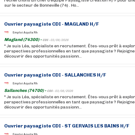
recherchons un Chef d'équipe Paysagiste Création H/F pour une 
sur le secteur de Bonneville (74) . Ho...
Ouvrier paysagiste CDI - MAGLAND H/F
Emploi Aquila Rh
Magland (74300) -
CDI -
03/08/2026
" Je suis Léa, spécialiste en recrutement. Êtes-vous prêt à explo
perspectives professionnelles en tant que paysagiste ? Rejoign
découvrir des opportunités passionn...
Ouvrier paysagiste CDI - SALLANCHES H/F
Emploi Aquila Rh
Sallanches (74700) -
CDI -
03/08/2026
" Je suis Léa, spécialiste en recrutement. Êtes-vous prêt à explo
perspectives professionnelles en tant que paysagiste ? Rejoign
découvrir des opportunités passionn...
Ouvrier paysagiste CDI - ST GERVAIS LES BAINS H/F
Emploi Aquila Rh