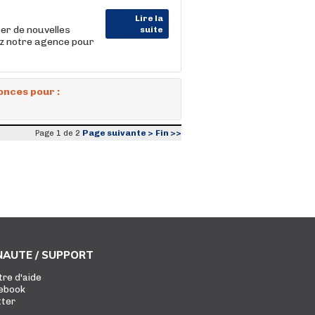
Lire la
rer de nouvelles
suite
ez notre agence pour
onces pour :
Page suivante >
Fin >>
Page 1 de 2
AUTE / SUPPORT
tre d'aide
ebook
tter