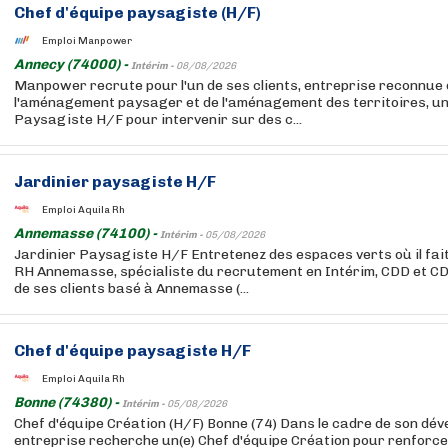
Chef d'équipe paysagiste (H/F)
Emploi Manpower
Annecy (74000) -
Intérim -
08/08/2026
Manpower recrute pour l'un de ses clients, entreprise reconnue 
l'aménagement paysager et de l'aménagement des territoires, un
Paysagiste H/F pour intervenir sur des c...
Jardinier paysagiste H/F
Emploi Aquila Rh
Annemasse (74100) -
Intérim -
05/08/2026
Jardinier Paysagiste H/F Entretenez des espaces verts où il fait
RH Annemasse, spécialiste du recrutement en Intérim, CDD et CDI
de ses clients basé à Annemasse (...
Chef d'équipe paysagiste H/F
Emploi Aquila Rh
Bonne (74380) -
Intérim -
05/08/2026
Chef d'équipe Création (H/F) Bonne (74) Dans le cadre de son dév
entreprise recherche un(e) Chef d'équipe Création pour renforce