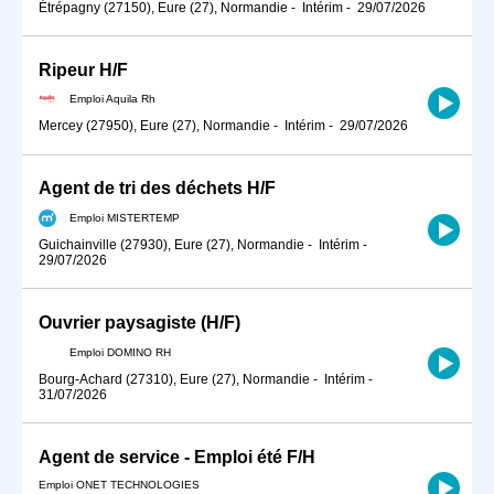
Étrépagny (27150), Eure (27), Normandie
-
Intérim
-
29/07/2026
Ripeur H/F
Emploi Aquila Rh
Mercey (27950), Eure (27), Normandie
-
Intérim
-
29/07/2026
Agent de tri des déchets H/F
Emploi MISTERTEMP
Guichainville (27930), Eure (27), Normandie
-
Intérim
-
29/07/2026
Ouvrier paysagiste (H/F)
Emploi DOMINO RH
Bourg-Achard (27310), Eure (27), Normandie
-
Intérim
-
31/07/2026
Agent de service - Emploi été F/H
Emploi ONET TECHNOLOGIES