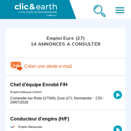
menu
Emploi Eure (27)
14 ANNONCES A CONSULTER
Créer une alerte e-mail
Chef d'équipe Enrobé F/H
Emploi Adéquat Intérim
Corneville-sur-Risle (27500), Eure (27), Normandie
-
CDI
-
29/07/2026
Conducteur d'engins (H/F)
Emploi Manpower