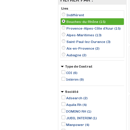
Lieu
Indifférent
Bouches-du-Rhône (15)
Provence-Alpes-Côte d'Azur (15)
Alpes-Maritimes (13)
Saint-Paul-lez-Durance (3)
Aix-en-Provence (2)
Aubagne (2)
Marseille (2)
Type de Contrat
Vitrolles (2)
CDI (6)
Fos-sur-Mer (1)
Intérim (9)
Trets (1)
Venelles (1)
Société
Adsearch (2)
Aquila Rh (4)
DOMINO RH (1)
JUBIL INTERIM (1)
Manpower (4)