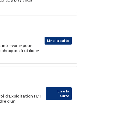
LIFIE (H/F) Vous
Lire la suite
a intervenir pour
techniques à utiliser
Lire la
é d'Exploitation H/F
suite
dre d'un