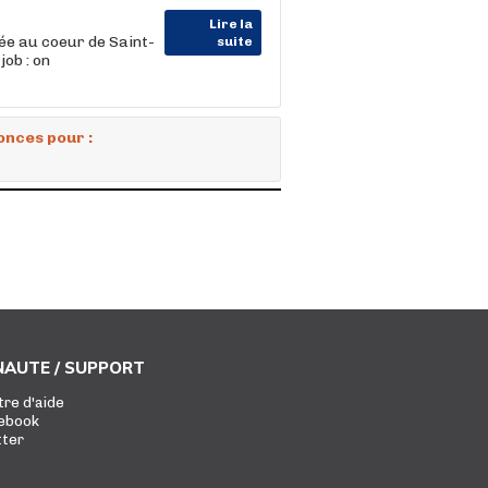
Lire la
ée au coeur de Saint-
suite
ob : on
onces pour :
AUTE / SUPPORT
tre d'aide
ebook
tter