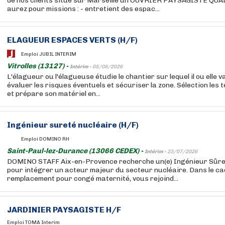
de nos clients situé sur Marseille un OUVRIER PAYSAGISTE QUA
aurez pour missions : - entretient des espac...
ELAGUEUR ESPACES VERTS (H/F)
Emploi JUBIL INTERIM
Vitrolles (13127) -
Intérim -
05/08/2026
L'élagueur ou l'élagueuse étudie le chantier sur lequel il ou elle v
évaluer les risques éventuels et sécuriser la zone. Sélection les 
et prépare son matériel en...
Ingénieur sureté nucléaire (H/F)
Emploi DOMINO RH
Saint-Paul-lez-Durance (13066 CEDEX) -
Intérim -
23/07/2026
DOMINO STAFF Aix-en-Provence recherche un(e) Ingénieur Sûret
pour intégrer un acteur majeur du secteur nucléaire. Dans le ca
remplacement pour congé maternité, vous rejoind...
JARDINIER PAYSAGISTE H/F
Emploi TOMA Interim