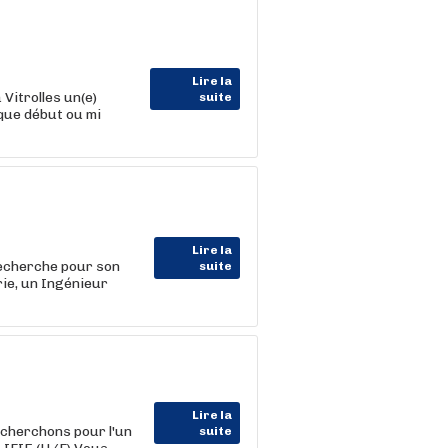
Lire la
Vitrolles un(e)
suite
que début ou mi
Lire la
herche pour son
suite
rie, un Ingénieur
Lire la
cherchons pour l'un
suite