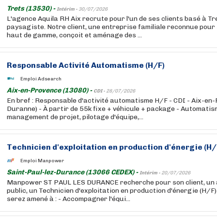
Trets (13530) -
Intérim -
30/07/2026
L'agence Aquila RH Aix recrute pour l'un de ses clients basé à Tr
paysagiste. Notre client, une entreprise familiale reconnue pour
haut de gamme, conçoit et aménage des ...
Responsable Activité Automatisme (H/F)
Emploi Adsearch
Aix-en-Provence (13080) -
CDI -
28/07/2026
En bref : Responsable d'activité automatisme H/F - CDI - Aix-en-
Duranne) - À partir de 55k fixe + véhicule + package - Automatism
management de projet, pilotage d'équipe,...
Technicien d'exploitation en production d'énergie (H/
Emploi Manpower
Saint-Paul-lez-Durance (13066 CEDEX) -
Intérim -
20/07/2026
Manpower ST PAUL LES DURANCE recherche pour son client, un 
public, un Technicien d'exploitation en production d'énergie (H/F
serez amené à : - Accompagner l'équi...