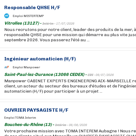
Responsable QHSE H/F
Emploi MISTERTEMP
Vitrolles (13127) -
Intérim -
17/07/2026
Nous recrutons pour notre client, leader des produits de la mer, à 
responsable QHSE pour une mission qui démarre au plus vite jus
septembre 2026. Vous passerez l'été au ...
Ingénieur automaticien (H/F)
Emploi Manpower
Saint-Paul-lez-Durance (13066 CEDEX) -
CDI -
09/07/2026
Manpower CABINET EXPERTS ENGINEERING AIX-MARSEILLE rec
client, un acteur du secteur des bureaux d'études et de l'ingénie
automaticien (H/F) pour participer à un projet ...
OUVRIER PAYSAGISTE H/F
Emploi TOMA Interim
Bouches-du-Rhône (13) -
Intérim -
06/08/2026
Votre prochaine mission avec TOMA INTERIM Aubagne ! Nous re