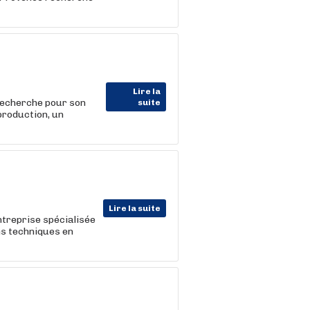
Lire la
echerche pour son
suite
production, un
Lire la suite
treprise spécialisée
ons techniques en