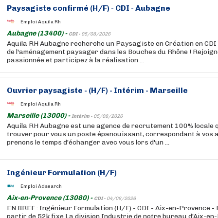
Paysagiste confirmé (H/F) - CDI - Aubagne
Emploi Aquila Rh
Aubagne (13400) -
CDI -
05/08/2026
Aquila RH Aubagne recherche un Paysagiste en Création en CDI 
de l'aménagement paysager dans les Bouches du Rhône ! Rejoign
passionnée et participez à la réalisation ...
Ouvrier paysagiste - (H/F) - Intérim - Marseille
Emploi Aquila Rh
Marseille (13000) -
Intérim -
05/08/2026
Aquila RH Aubagne est une agence de recrutement 100% locale q
trouver pour vous un poste épanouissant, correspondant à vos a
prenons le temps d'échanger avec vous lors d'un ...
Ingénieur Formulation (H/F)
Emploi Adsearch
Aix-en-Provence (13080) -
CDI -
04/08/2026
EN BREF : Ingénieur Formulation (H/F) - CDI - Aix-en-Provence - R 
partir de 52k fixe La division Industrie de notre bureau d'Aix-e