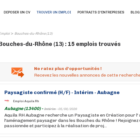
DEPOSER UN CV
TROUVER UN EMPLOI
PORTRAITS D'ENTREPRISES
BLOG
>
Emploi
Bouches-du-Rhône (13)
Bouches-du-Rhône (13) : 15 emplois trouvés
Ne ratez plus d'opportunités !
Recevez les nouvelles annonces de cette recherche
Paysagiste confirmé (H/F) - Intérim - Aubagne
Emploi Aquila Rh
Aubagne (13400) -
Intérim -
05/08/2026
Aquila RH Aubagne recherche un Paysagiste en Création pour l'
l'aménagement paysager dans les Bouches du Rhône ! Rejoignez 
passionnée et participez à la réalisation de proj...