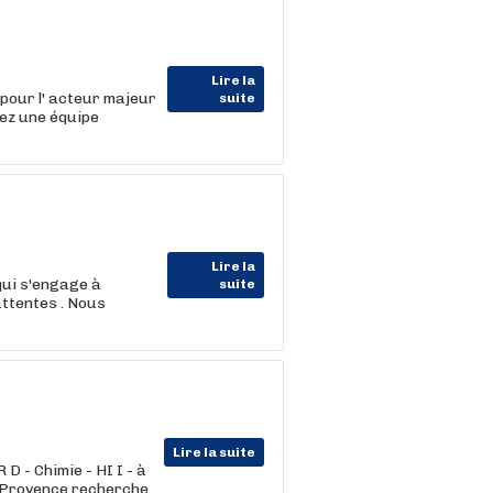
Lire la
pour l' acteur majeur
suite
ez une équipe
Lire la
ui s'engage à
suite
ttentes . Nous
Lire la suite
D - Chimie - HI I - à
n-Provence recherche