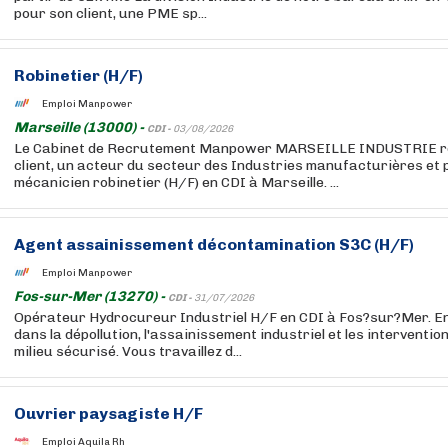
pour son client, une PME sp...
Robinetier (H/F)
Emploi Manpower
Marseille (13000) -
CDI -
03/08/2026
Le Cabinet de Recrutement Manpower MARSEILLE INDUSTRIE r
client, un acteur du secteur des Industries manufacturières et 
mécanicien robinetier (H/F) en CDI à Marseille. ...
Agent assainissement décontamination S3C (H/F)
Emploi Manpower
Fos-sur-Mer (13270) -
CDI -
31/07/2026
Opérateur Hydrocureur Industriel H/F en CDI à Fos?sur?Mer. En
dans la dépollution, l'assainissement industriel et les interventi
milieu sécurisé. Vous travaillez d...
Ouvrier paysagiste H/F
Emploi Aquila Rh