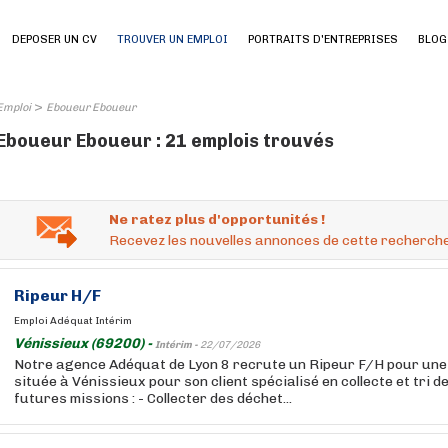
DEPOSER UN CV
TROUVER UN EMPLOI
PORTRAITS D'ENTREPRISES
BLOG
>
Emploi
Eboueur Eboueur
Eboueur Eboueur : 21 emplois trouvés
Ne ratez plus d'opportunités !
Recevez les nouvelles annonces de cette recherche
Ripeur H/F
Emploi Adéquat Intérim
Vénissieux (69200) -
Intérim -
22/07/2026
Notre agence Adéquat de Lyon 8 recrute un Ripeur F/H pour une
située à Vénissieux pour son client spécialisé en collecte et tri d
futures missions : - Collecter des déchet...