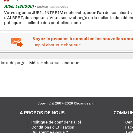
Albert (80300) -
Intérim -
06/08/2026
Votre agence JUBIL INTERIM recherche, pour l'un de ses clients 
d'ALBERT, des ripeurs. Vous serez chargé de la collecte des déche
publique : - collecte des poubelles, conte...
Soyez le premier à consulter les nouvelles ann
Emploi eboueur eboueur
Haut de page - Métier eboueur-eboueur
Copyright 2007-2026 Clicandearth
A PROPOS DE NOUS
COMMUN
Politique de confidentialité
Cen
Conditions d'utilisation
Fac
Qui sommes-nous ?
Twi