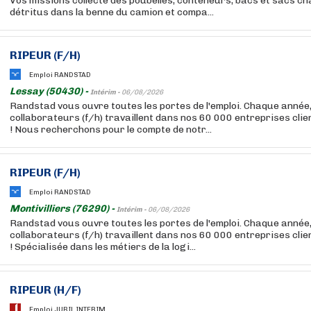
Vos missions collecte des poubelles, conteneurs, bacs et sacs c
détritus dans la benne du camion et compa...
RIPEUR (F/H)
Emploi RANDSTAD
Lessay (50430) -
Intérim -
06/08/2026
Randstad vous ouvre toutes les portes de l'emploi. Chaque année
collaborateurs (f/h) travaillent dans nos 60 000 entreprises cli
! Nous recherchons pour le compte de notr...
RIPEUR (F/H)
Emploi RANDSTAD
Montivilliers (76290) -
Intérim -
06/08/2026
Randstad vous ouvre toutes les portes de l'emploi. Chaque année
collaborateurs (f/h) travaillent dans nos 60 000 entreprises cli
! Spécialisée dans les métiers de la logi...
RIPEUR (H/F)
Emploi JUBIL INTERIM