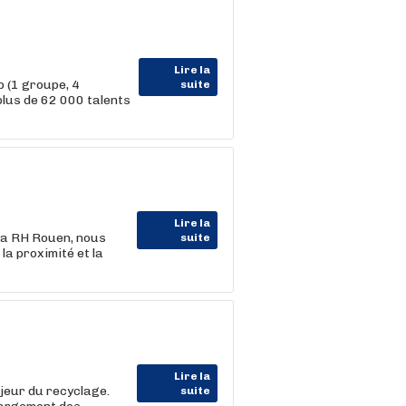
Lire la
 (1 groupe, 4
suite
us de 62 000 talents
Lire la
la RH Rouen, nous
suite
la proximité et la
Lire la
jeur du recyclage.
suite