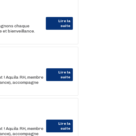
Lire la
pagnons chaque
suite
et bienveillance.
Lire la
nt ! Aquila RH, membre
suite
rance), accompagne
Lire la
nt ! Aquila RH, membre
suite
rance), accompagne