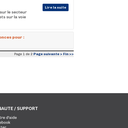
Lire la suite
sur le secteur
ts sur la voie
onces pour :
Page suivante >
Fin >>
Page 1 de 2
AUTE / SUPPORT
tre d'aide
ebook
tter