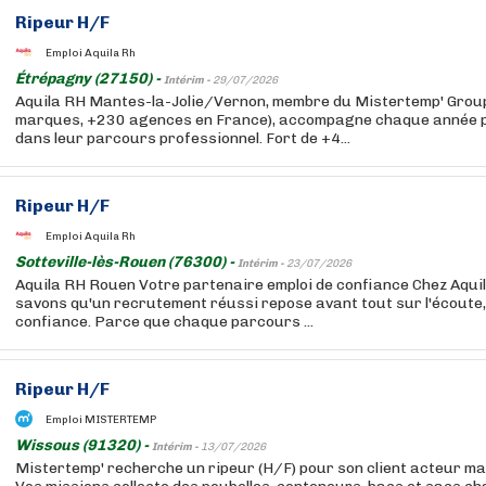
Ripeur H/F
Emploi Aquila Rh
Étrépagny (27150) -
Intérim -
29/07/2026
Aquila RH Mantes-la-Jolie/Vernon, membre du Mistertemp' Group
marques, +230 agences en France), accompagne chaque année pl
dans leur parcours professionnel. Fort de +4...
Ripeur H/F
Emploi Aquila Rh
Sotteville-lès-Rouen (76300) -
Intérim -
23/07/2026
Aquila RH Rouen Votre partenaire emploi de confiance Chez Aqui
savons qu'un recrutement réussi repose avant tout sur l'écoute, 
confiance. Parce que chaque parcours ...
Ripeur H/F
Emploi MISTERTEMP
Wissous (91320) -
Intérim -
13/07/2026
Mistertemp' recherche un ripeur (H/F) pour son client acteur ma