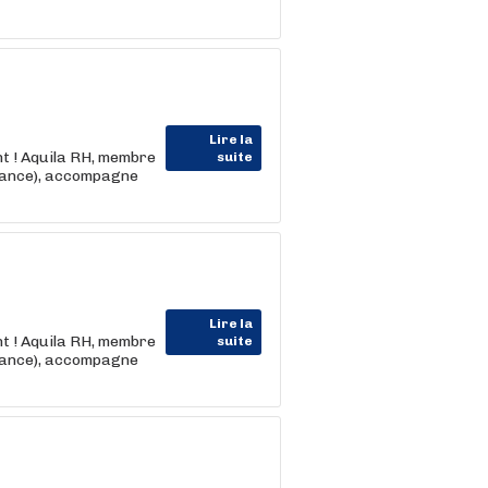
Lire la
nt ! Aquila RH, membre
suite
rance), accompagne
Lire la
nt ! Aquila RH, membre
suite
rance), accompagne