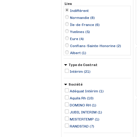
Lieu
Indifférent
Normandie (8)
Île-de-France (6)
Yvelines (5)
Eure (4)
Conflans-Sainte-Honorine (2)
Albert (1)
Breteuil (1)
Type de Contrat
Chanteloup-les-Vignes (1)
Intérim (21)
Choussy (1)
Dormans (1)
Société
Le Havre (1)
Adéquat Intérim (1)
Les Mureaux (1)
Aquila Rh (10)
Lessay (1)
DOMINO RH (1)
Mercey (1)
JUBIL INTERIM (1)
MISTERTEMP (1)
RANDSTAD (7)