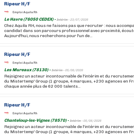
Ripeur H/F
Emploi Aquila Rh
Le Havre (76050 CEDEX) -
Intérim -
23/07/2026
Chez Aquila RH, nous ne faisons pas que recruter : nous accom
candidat dans son parcours professionnel avec proximité, écoute 
Aujourd'hui, nous recherchons pour l'un de...
Ripeur H/F
Emploi Aquila Rh
Les Mureaux (78130) -
Intérim -
05/08/2026
Rejoignez un acteur incontournable de l'intérim et du recruteme
du Mistertemp' Group (1 groupe, 4 marques, +230 agences en F
chaque année plus de 62 000 talents...
Ripeur H/F
Emploi Aquila Rh
Chanteloup-les-Vignes (78570) -
Intérim -
05/08/2026
Rejoignez un acteur incontournable de l'intérim et du recruteme
du Mistertemp' Group (1 groupe, 4 marques, +230 agences en F