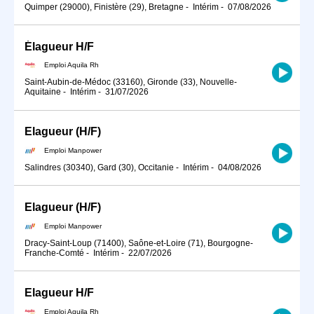
Quimper (29000), Finistère (29), Bretagne
-
Intérim
-
07/08/2026
Élagueur H/F
Emploi Aquila Rh
Saint-Aubin-de-Médoc (33160), Gironde (33), Nouvelle-
Aquitaine
-
Intérim
-
31/07/2026
Elagueur (H/F)
Emploi Manpower
Salindres (30340), Gard (30), Occitanie
-
Intérim
-
04/08/2026
Elagueur (H/F)
Emploi Manpower
Dracy-Saint-Loup (71400), Saône-et-Loire (71), Bourgogne-
Franche-Comté
-
Intérim
-
22/07/2026
Elagueur H/F
Emploi Aquila Rh