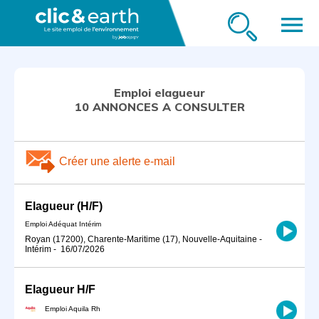
menu
Emploi elagueur
10 ANNONCES A CONSULTER
Créer une alerte e-mail
Elagueur (H/F)
Emploi Adéquat Intérim
Royan (17200), Charente-Maritime (17), Nouvelle-Aquitaine
-
Intérim
-
16/07/2026
Elagueur H/F
Emploi Aquila Rh