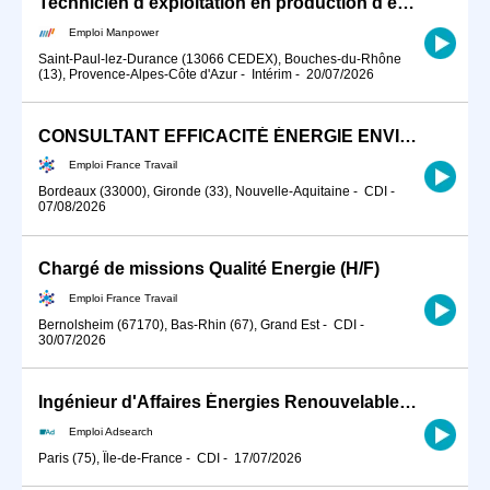
Technicien d'exploitation en production d'énergie (H/F)
Emploi Manpower
Saint-Paul-lez-Durance (13066 CEDEX), Bouches-du-Rhône
(13), Provence-Alpes-Côte d'Azur
-
Intérim
-
20/07/2026
CONSULTANT EFFICACITÉ ÉNERGIE ENVIRONNEMENT (H/F)
Emploi France Travail
Bordeaux (33000), Gironde (33), Nouvelle-Aquitaine
-
CDI
-
07/08/2026
Chargé de missions Qualité Energie (H/F)
Emploi France Travail
Bernolsheim (67170), Bas-Rhin (67), Grand Est
-
CDI
-
30/07/2026
Ingénieur d'Affaires Énergies Renouvelables (H/F)
Emploi Adsearch
Paris (75), Île-de-France
-
CDI
-
17/07/2026