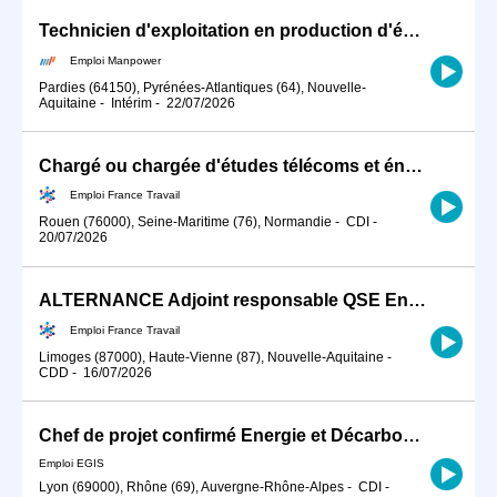
Technicien d'exploitation en production d'énergie mécanique (H/F)
Emploi Manpower
Pardies (64150), Pyrénées-Atlantiques (64), Nouvelle-
Aquitaine
-
Intérim
-
22/07/2026
Chargé ou chargée d'études télécoms et énergie (H/F)
Emploi France Travail
Rouen (76000), Seine-Maritime (76), Normandie
-
CDI
-
20/07/2026
ALTERNANCE Adjoint responsable QSE Energie (H/F)
Emploi France Travail
Limoges (87000), Haute-Vienne (87), Nouvelle-Aquitaine
-
CDD
-
16/07/2026
Chef de projet confirmé Energie et Décarbonation H/F
Emploi EGIS
Lyon (69000), Rhône (69), Auvergne-Rhône-Alpes
-
CDI
-