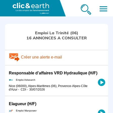
menu
Emploi La Trinité (06)
16 ANNONCES A CONSULTER
Créer une alerte e-mail
Responsable d'affaires VRD Hydraulique (H/F)
Emploi Adsearch
Nice (06000), Alpes-Maritimes (06), Provence-Alpes-Côte
d'Azur
-
CDI
-
30/07/2026
Elagueur (H/F)
Emploi Manpower