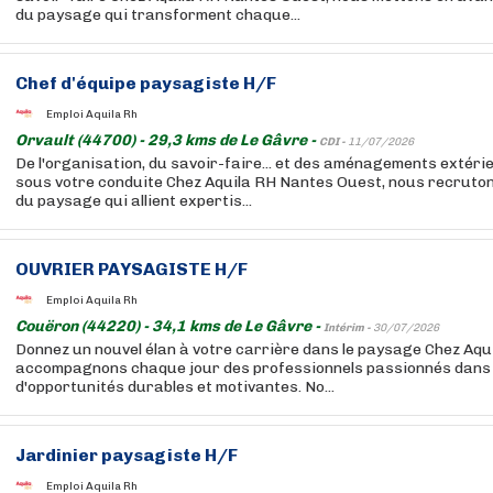
du paysage qui transforment chaque...
Chef d'équipe paysagiste H/F
Emploi Aquila Rh
Orvault (44700) - 29,3 kms de Le Gâvre -
CDI -
11/07/2026
De l'organisation, du savoir-faire... et des aménagements extéri
sous votre conduite Chez Aquila RH Nantes Ouest, nous recruton
du paysage qui allient expertis...
OUVRIER PAYSAGISTE H/F
Emploi Aquila Rh
Couëron (44220) - 34,1 kms de Le Gâvre -
Intérim -
30/07/2026
Donnez un nouvel élan à votre carrière dans le paysage Chez Aqu
accompagnons chaque jour des professionnels passionnés dans 
d'opportunités durables et motivantes. No...
Jardinier paysagiste H/F
Emploi Aquila Rh