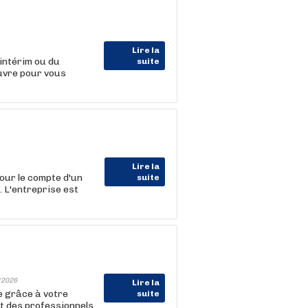
Lire la
intérim ou du
suite
uvre pour vous
Lire la
our le compte d'un
suite
 L'entreprise est
/2026
Lire la
me grâce à votre
suite
t des professionnels