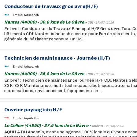
Conducteur de travaux gros uvre(H/F)
Emploi Adsearch
Nantes (44000) - 36,8 kms de Le Gâvre -
CDI -
17/07/2026
En bref : Conducteur de Travaux Principal H/F Gros uvre Tous Co
bâtiments CDI Nantes Adsearch recrute pour l'un de ses clients,
générale du bâtiment reconnue, un Co...
Technicien de maintenance - Journée (H/F)
Emploi Adsearch
Nantes (44000) - 36,8 kms de Le Gâvre -
CDI -
08/07/2026
En bref : Technicien de maintenance journée H/F CDI Nantes Sel
33K-38K Maintenance, multi-techniques, électriques, automatis
motorisations, environnement, équipements in...
Ouvrier paysagiste H/F
Emploi Aquila Rh
Le Cellier (44850) - 37,5 kms de Le Gâvre -
Intérim -
06/08/2026
AQUILA RH Ancenis, c'est une agence 100% locale qui vous acc