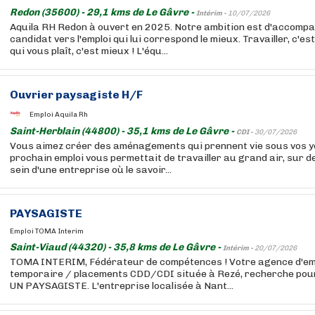
Redon (35600) - 29,1 kms de Le Gâvre -
Intérim -
10/07/2026
Aquila RH Redon à ouvert en 2025. Notre ambition est d'accomp
candidat vers l'emploi qui lui correspond le mieux. Travailler, c'est
qui vous plaît, c'est mieux ! L'équ...
Ouvrier paysagiste H/F
Emploi Aquila Rh
Saint-Herblain (44800) - 35,1 kms de Le Gâvre -
CDI -
30/07/2026
Vous aimez créer des aménagements qui prennent vie sous vos ye
prochain emploi vous permettait de travailler au grand air, sur d
sein d'une entreprise où le savoir...
PAYSAGISTE
Emploi TOMA Interim
Saint-Viaud (44320) - 35,8 kms de Le Gâvre -
Intérim -
20/07/2026
TOMA INTERIM, Fédérateur de compétences ! Votre agence d'empl
temporaire / placements CDD/CDI située à Rezé, recherche pour l
UN PAYSAGISTE. L'entreprise localisée à Nant...