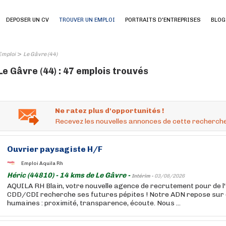
DEPOSER UN CV
TROUVER UN EMPLOI
PORTRAITS D'ENTREPRISES
BLOG
>
Emploi
Le Gâvre (44)
Le Gâvre (44) : 47 emplois trouvés
Ne ratez plus d'opportunités !
Recevez les nouvelles annonces de cette recherche
Ouvrier paysagiste H/F
Emploi Aquila Rh
Héric (44810) - 14 kms de Le Gâvre -
Intérim -
03/08/2026
AQUILA RH Blain, votre nouvelle agence de recrutement pour de l'
CDD/CDI recherche ses futures pépites ! Notre ADN repose sur 
humaines : proximité, transparence, écoute. Nous ...