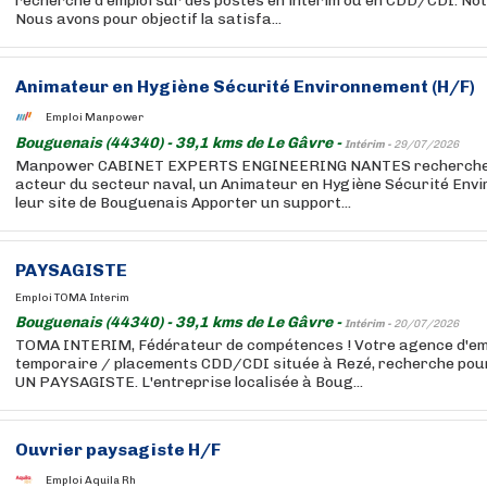
recherche d'emploi sur des postes en intérim ou en CDD/CDI. Notr
Nous avons pour objectif la satisfa...
Animateur en Hygiène Sécurité Environnement (H/F)
Emploi Manpower
Bouguenais (44340) - 39,1 kms de Le Gâvre -
Intérim -
29/07/2026
Manpower CABINET EXPERTS ENGINEERING NANTES recherche po
acteur du secteur naval, un Animateur en Hygiène Sécurité Env
leur site de Bouguenais Apporter un support...
PAYSAGISTE
Emploi TOMA Interim
Bouguenais (44340) - 39,1 kms de Le Gâvre -
Intérim -
20/07/2026
TOMA INTERIM, Fédérateur de compétences ! Votre agence d'empl
temporaire / placements CDD/CDI située à Rezé, recherche pour l
UN PAYSAGISTE. L'entreprise localisée à Boug...
Ouvrier paysagiste H/F
Emploi Aquila Rh