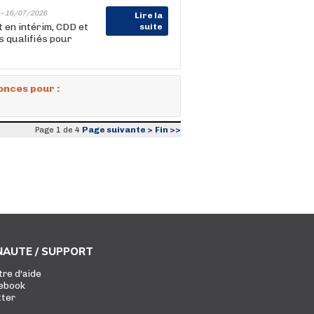
 -
16/07/2026
Lire la
 en intérim, CDD et
suite
 qualifiés pour
onces pour :
Page suivante >
Fin >>
Page 1 de 4
AUTE / SUPPORT
tre d'aide
ebook
tter