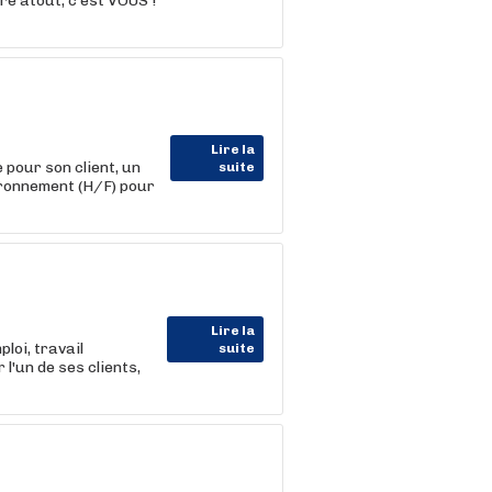
e atout, c'est VOUS !
Lire la
ur son client, un
suite
ironnement (H/F) pour
Lire la
oi, travail
suite
'un de ses clients,