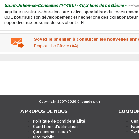
Saint-Julien-de-Concelles (44450) - 40,3 kms de Le Gâvre -
Intérim
Aquila RH Saint-Sébastien-sur-Loire, spécialiste du recrutement
CDI, poursuit son développement et recherche des collaborateurs
répondre aux besoins de ses clients. N...
Soyez le premier à consulter les nouvelles ann
Emploi - Le Gâvre (44)
Copyright 2007-2026 Clicandearth
A PROPOS DE NOUS
COMMUN
Politique de confidentialité
Cen
Conditions d'utilisation
Fac
Qui sommes-nous ?
Twi
Site mobile