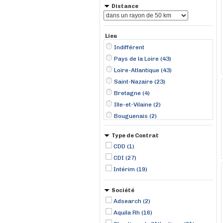
Distance
Lieu
Indifférent
Pays de la Loire (43)
Loire-Atlantique (43)
Saint-Nazaire (23)
Bretagne (4)
Ille-et-Vilaine (2)
Bouguenais (2)
Nantes (2)
Type de Contrat
Saint-Aignan-Grand-Lieu (2)
CDD (1)
Ancenis (1)
CDI (27)
Cordemais (1)
Intérim (19)
Couëron (1)
Guipry (1)
Société
Héric (1)
Adsearch (2)
La Chapelle-Heulin (1)
Aquila Rh (16)