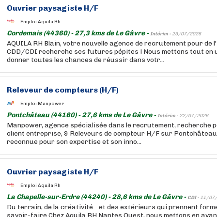
Ouvrier paysagiste H/F
Emploi Aquila Rh
Cordemais (44360) - 27,3 kms de Le Gâvre -
Intérim -
29/07/2026
AQUILA RH Blain, votre nouvelle agence de recrutement pour de l'
CDD/CDI recherche ses futures pépites ! Nous mettons tout en 
donner toutes les chances de réussir dans votr...
Releveur de compteurs (H/F)
Emploi Manpower
Pontchâteau (44160) - 27,6 kms de Le Gâvre -
Intérim -
22/07/2026
Manpower, agence spécialisée dans le recrutement, recherche p
client entreprise, 9 Releveurs de compteur H/F sur Pontchâteau.
reconnue pour son expertise et son inno...
Ouvrier paysagiste H/F
Emploi Aquila Rh
La Chapelle-sur-Erdre (44240) - 28,6 kms de Le Gâvre -
CDI -
11/07
Du terrain, de la créativité... et des extérieurs qui prennent for
savoir-faire Chez Aquila RH Nantes Ouest, nous mettons en avan