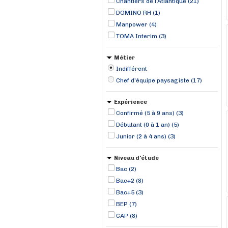
Chantiers de l'Atlantique (21)
DOMINO RH (1)
Manpower (4)
TOMA Interim (3)
Métier
Indifférent
Chef d'équipe paysagiste (17)
Expérience
Confirmé (5 à 9 ans) (3)
Débutant (0 à 1 an) (5)
Junior (2 à 4 ans) (3)
Niveau d'étude
Bac (2)
Bac+2 (8)
Bac+5 (3)
BEP (7)
CAP (8)