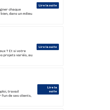
Lire la suite
agner chaque
 bien, dans un milieu
Lire la suite
ux ? Et si votre
es projets variés, au
Lire la
oi, travail
suite
'un de ses clients,