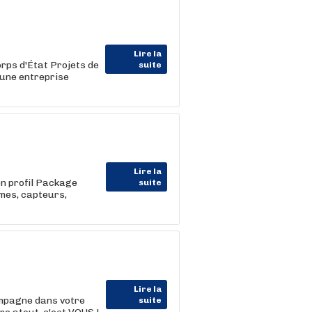
Lire la
rps d'État Projets de
suite
 une entreprise
Lire la
on profil Package
suite
mes, capteurs,
Lire la
ompagne dans votre
suite