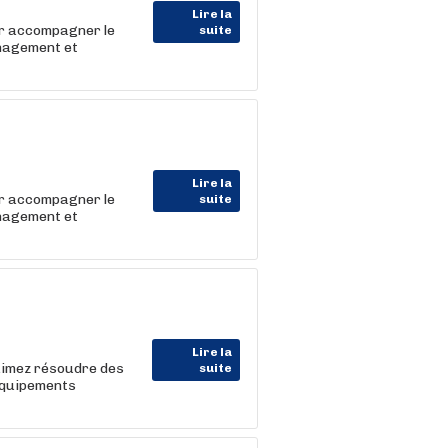
Lire la
r accompagner le
suite
énagement et
Lire la
r accompagner le
suite
énagement et
Lire la
aimez résoudre des
suite
équipements