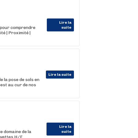
Lire la
 pour comprendre
suite
é | Proximité |
Lire la suite
e la pose de sols en
 est au cur de nos
Lire la
e domaine de la
suite
avettes H/F.