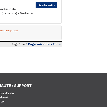
Lire la suite
secteur de
(canards) - Veiller à
onces pour :
Page suivante >
Fin >>
Page 1 de 3
AUTE / SUPPORT
tre d'aide
ebook
tter