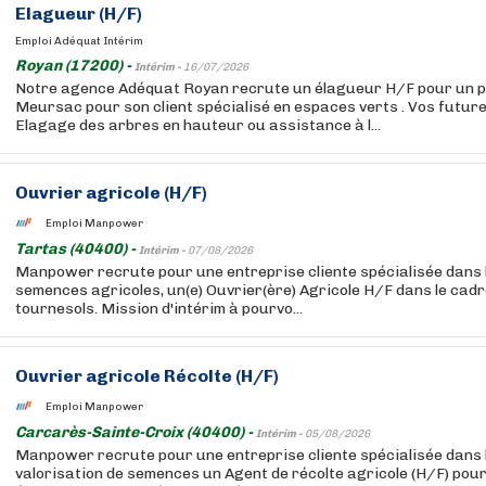
Elagueur (H/F)
Emploi Adéquat Intérim
Royan (17200) -
Intérim -
16/07/2026
Notre agence Adéquat Royan recrute un élagueur H/F pour un p
Meursac pour son client spécialisé en espaces verts . Vos futures
Elagage des arbres en hauteur ou assistance à l...
Ouvrier agricole (H/F)
Emploi Manpower
Tartas (40400) -
Intérim -
07/08/2026
Manpower recrute pour une entreprise cliente spécialisée dans 
semences agricoles, un(e) Ouvrier(ère) Agricole H/F dans le cadre
tournesols. Mission d'intérim à pourvo...
Ouvrier agricole Récolte (H/F)
Emploi Manpower
Carcarès-Sainte-Croix (40400) -
Intérim -
05/08/2026
Manpower recrute pour une entreprise cliente spécialisée dans l
valorisation de semences un Agent de récolte agricole (H/F) pou