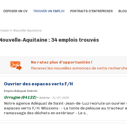
DEPOSER UN CV
TROUVER UN EMPLOI
PORTRAITS D'ENTREPRISES
BLOG
>
Emploi
Nouvelle-Aquitaine
Nouvelle-Aquitaine : 34 emplois trouvés
Ne ratez plus d'opportunités !
Recevez les nouvelles annonces de cette recherche
Ouvrier des espaces verts F/H
Emploi Adéquat Intérim
Urrugne (64122) -
Intérim -
31/07/2026
Notre agence Adéquat de Saint-Jean-de-Luz recrute un ouvrier d
espaces verts F/H. Missions : - La tonte de pelouse au tracteur 
ramassage des déchets en extérieur - Le s...