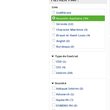
Lieu
Indifférent
Nouvelle-Aquitaine (34)
Gironde (12)
Charente-Maritime (5)
Braud-et-Saint-Louis (4)
Anglet (2)
Bordeaux (2)
Poitiers (2)
Type de Contrat
Royan (2)
CDD (1)
Saint-Jean-d'Illac (2)
CDI (4)
Boismé (1)
Intérim (29)
Bordes (1)
Carcarès-Sainte-Croix (1)
Société
Champniers (1)
Adéquat Intérim (2)
Adsearch (1)
Aquila Rh (7)
DOMINO RH (2)