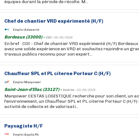
équipes durant la période de récolte. M...
Chef de chantier VRD expérimenté (H/F)
Emploi Adsearch
Bordeaux (33000) -
CDI -
05/08/2026
En bref : CDI - Chef de chantier VRD expérimenté (H/F) Bordeaux
avez une solide expérience en VRD et souhaitez rejoindre un gr
travaux publics reconnu pour son expert...
Chauffeur SPL et PL citerne Porteur C (H/F)
Emploi Manpower
Saint-Jean-d'Illac (33127) -
Intérim -
03/08/2026
Manpower CESTAS LOGISTIQUE recherche pour son client, un ac
l'environnement, un Chauffeur SPL et PL citerne Porteur C (H/F)
activité de collecte et de valorisati...
Paysagiste H/F
Emploi Aquila Rh