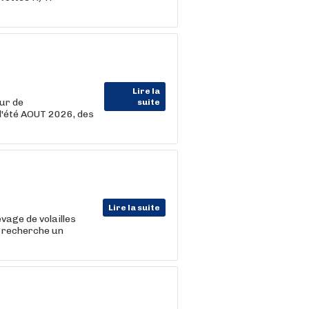
Lire la
ur de
suite
d'été AOUT 2026, des
Lire la suite
vage de volailles
l recherche un