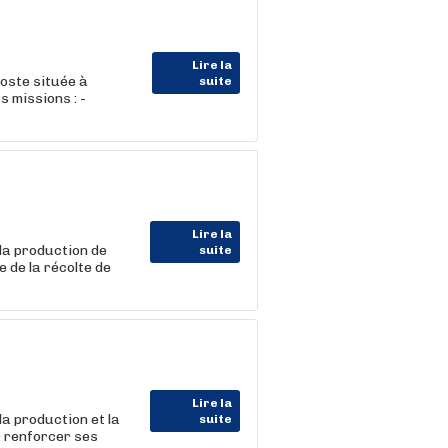
Lire la
oste située à
suite
 missions : -
Lire la
la production de
suite
 de la récolte de
Lire la
a production et la
suite
r renforcer ses