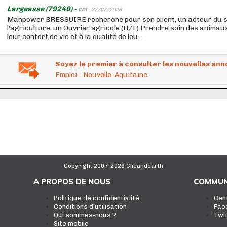
Largeasse (79240) -
CDI -
27/07/2026
Manpower BRESSUIRE recherche pour son client, un acteur du 
l'agriculture, un Ouvrier agricole (H/F) Prendre soin des animaux 
leur confort de vie et à la qualité de leu...
Soyez le premier à consulter les nouvelles ann
Emploi - Nouvelle-Aquitaine
Copyright 2007-2026 Clicandearth
A PROPOS DE NOUS
COMMUN
Politique de confidentialité
Cen
Conditions d'utilisation
Fac
Qui sommes-nous ?
Twi
Site mobile