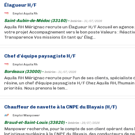
Élagueur H/F
Emploi Aquila Rh
Saint-Aubin-de-Médoc (33160) -
Intérim -
31/07/2026
Aquila RH Mérignac recrute un Élagueur H/F Accueil en agence
votre projet Accompagnement vers le bon poste Valeurs : Réactivit
Transparence Vos missions En tant qu' Élag...
Chef d'équipe paysagiste H/F
Emploi Aquila Rh
Bordeaux (33000) -
Intérim -
31/07/2026
Aquila RH Mérignac recrute pour l'un de ses clients, spécialiste d
résine, un chef d'équipe paysagiste H/F Chez Aquila RH, l'humain
priorités. Nous prenons le tem...
Chauffeur de navette à la CNPE du Blayais (H/F)
Emploi Manpower
Braud-et-Saint-Louis (33820) -
Intérim -
29/07/2026
Manpower recherche, pour le compte de son client opérant dans l
logistique nucléaire à la CNPE du Blayais, des conducteurs de n