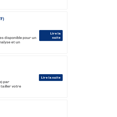
F)
Lire la
es disponible pour un
suite
nalyse et un
Lire la suite
e) par
tailler votre