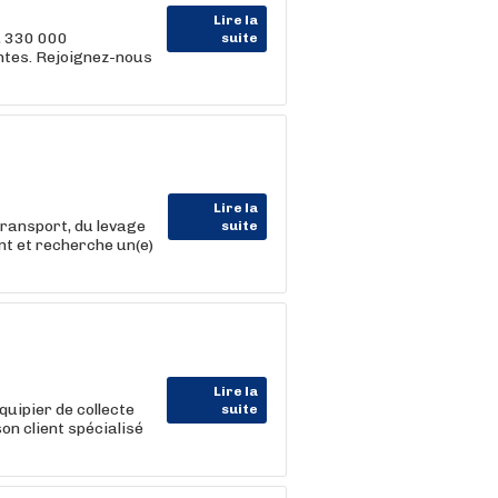
Lire la
, 330 000
suite
entes. Rejoignez-nous
Lire la
transport, du levage
suite
nt et recherche un(e)
Lire la
uipier de collecte
suite
on client spécialisé