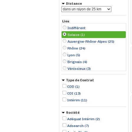
Distance
Lieu
Indifférent
Solaize (1)
Auvergne-Rhône-Alpes (25)
Rhône (24)
Lyon (5)
Brignais (4)
Vénissieux (3)
Pierre-Bénite (2)
Type de Contrat
Saint-Priest (2)
CDD (1)
Isère (1)
CDI (13)
Caluire-et-Cuire (1)
Intérim (11)
Chassieu (1)
Chuzelles (1)
Société
Irigny (1)
Adéquat Intérim (2)
Adsearch (7)