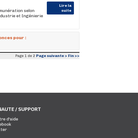
Lire la
émunération selon
suite
dustrie et Ingénierie
onces pour :
Page suivante >
Fin >>
Page 1 de 2
AUTE / SUPPORT
tre d'aide
ebook
tter