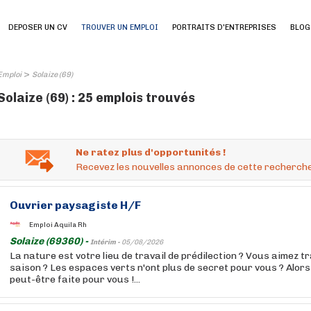
DEPOSER UN CV
TROUVER UN EMPLOI
PORTRAITS D'ENTREPRISES
BLOG
>
Emploi
Solaize (69)
Solaize (69) : 25 emplois trouvés
Ne ratez plus d'opportunités !
Recevez les nouvelles annonces de cette recherche
Ouvrier paysagiste H/F
Emploi Aquila Rh
Solaize (69360) -
Intérim -
05/08/2026
La nature est votre lieu de travail de prédilection ? Vous aimez t
saison ? Les espaces verts n'ont plus de secret pour vous ? Alors
peut-être faite pour vous !...