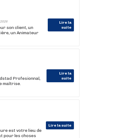
2026
Lire la
 son client, un
suite
nière, un Animateur
Lire la
ndstad Profesionnal,
suite
e maîtrise.
Lire la suite
ure est votre lieu de
ût pour les choses