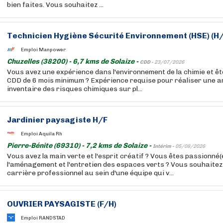
bien faites. Vous souhaitez ...
Technicien Hygiène Sécurité Environnement (HSE) (H/
Emploi Manpower
Chuzelles (38200) - 6,7 kms de Solaize -
CDD -
23/07/2026
Vous avez une expérience dans l'environnement de la chimie et êt
CDD de 6 mois minimum ? Expérience requise pour réaliser une a
inventaire des risques chimiques sur pl...
Jardinier paysagiste H/F
Emploi Aquila Rh
Pierre-Bénite (69310) - 7,2 kms de Solaize -
Intérim -
05/08/2026
Vous avez la main verte et l'esprit créatif ? Vous êtes passionné(
l'aménagement et l'entretien des espaces verts ? Vous souhaitez 
carrière professionnel au sein d'une équipe qui v...
OUVRIER PAYSAGISTE (F/H)
Emploi RANDSTAD