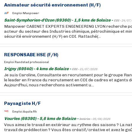
Animateur sécurité environnement (H/F)
Emploi Manpower
Saint-Symphorien-d'Ozon (69360) - 1,5 kms de Solaize -
CDI -
24/07/
Manpower CABINET EXPERTS ENGINEERING LYON recherche pour
acteur du secteur des Industries chimique, pétrochimique et mi
sécurité environnement (H/F) en CDI. Rattaché(...
RESPONSABE HSE (F/H)
Emploi Randstad professional
Irigny (69540) - 4 kms de Solaize -
CDI -
21/07/2026
Je suis Caroline, Consultante en recrutement pour le groupe Ra
le leader en France du recrutement en CDI de cadres et agents d
Aujourd'hui, nous recherchons activement u...
Paysagiste H/F
Emploi Aquila Rh
Vourles (69390) - 5,6 kms de Solaize -
Intérim -
05/08/2026
Vous aimez le travail en extérieur au rythme des saisons ? La nat
travail de prédilection ? Vous êtes créatif/créative et avez le go