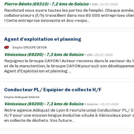
Pierre-Bénite (69310) - 7,2 kms de Solaize -
CDI -
16/07/2026
Randstad vous ouvre toutes les portes de l'emploi. Chaque année
collaborateurs (f/h) travaillent dans nos 60 000 entreprises cli
! Cette entreprise innovante et éco-respo...
Agent d'exploitation et planning
Emploi GROUPE CAYON
Vénissieux (69200) - 7,3 kms de Solaize -
CDI -
29/07/2026
Rejoignez le Groupe CAYON ! Acteur reconnu dans le secteur du 
et de la manutention, le Groupe CAYON poursuit son développeme
Agent d'Exploitation et planning ...
Conducteur PL/ Equipier de collecte H/F
Emploi Adéquat Intérim
Vénissieux (69200) - 7,3 kms de Solaize -
Intérim -
22/07/2026
Notre agence Adéquat de Lyon 8 recrute un(e) Conducteur PL/ Eq
H/F pour une mission longue évolutive située à Vénissieux pour s
en collecte de déchets. Vos future...