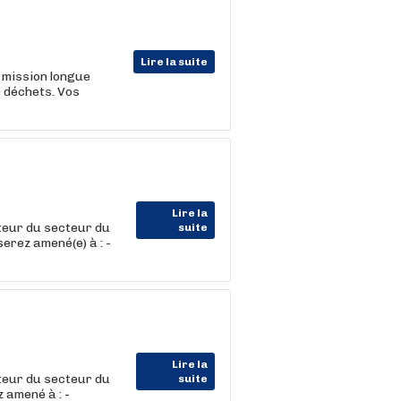
Lire la suite
 mission longue
e déchets. Vos
Lire la
eur du secteur du
suite
erez amené(e) à : -
Lire la
eur du secteur du
suite
 amené à : -