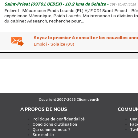
Saint-Priest (69791 CEDEX) - 10,2 kms de Solaize -
CDI -
30/07/2026
En bref : Mécanicien Poids Lourds (PL) H/F CDI Saint Priest - R
expérience Mécanique, Poids Lourds, Maintenance La division In
du cabinet Adsearch, recherche pour...
Soyez le premier à consulter les nouvelles ann
Emploi - Solaize (69)
Copyright 2007-2026 Clicandearth
A PROPOS DE NOUS
COMMUN
Politique de confidentialité
Cen
Conditions d'utilisation
Fac
Qui sommes-nous ?
Twi
Site mobile