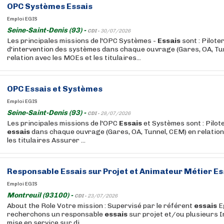
OPC Systèmes
Essais
Emploi EGIS
Seine-Saint-Denis (93) -
CDI -
30/07/2026
Les principales missions de l'OPC Systèmes -
Essais
sont : Pilote
d'intervention des systèmes dans chaque ouvrage (Gares, OA, Tu
relation avec les MOEs et les titulaires...
OPC
Essais
et Systèmes
Emploi EGIS
Seine-Saint-Denis (93) -
CDI -
28/07/2026
Les principales missions de l'OPC
Essais
et Systèmes sont : Pilot
essais
dans chaque ouvrage (Gares, OA, Tunnel, CEM) en relation
les titulaires Assurer ...
Responsable
Essais
sur Projet et Animateur Métier
Es
Emploi EGIS
Montreuil (93100) -
CDI -
23/07/2026
About the Role Votre mission : Supervisé par le référent
essais
E
recherchons un responsable
essais
sur projet et/ou plusieurs 
mise en service sur di...