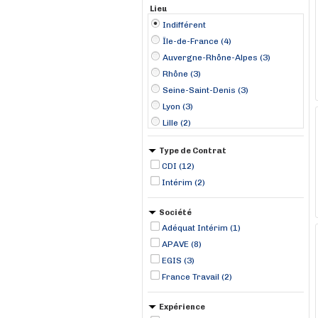
Lieu
Indifférent
Île-de-France (4)
Auvergne-Rhône-Alpes (3)
Rhône (3)
Seine-Saint-Denis (3)
Lyon (3)
Lille (2)
Cavaillon (1)
Type de Contrat
Compiègne (1)
CDI (12)
Montreuil (1)
Intérim (2)
Mulhouse (1)
Mérignac (1)
Société
Orsay (1)
Adéquat Intérim (1)
Strasbourg (1)
APAVE (8)
EGIS (3)
France Travail (2)
Expérience