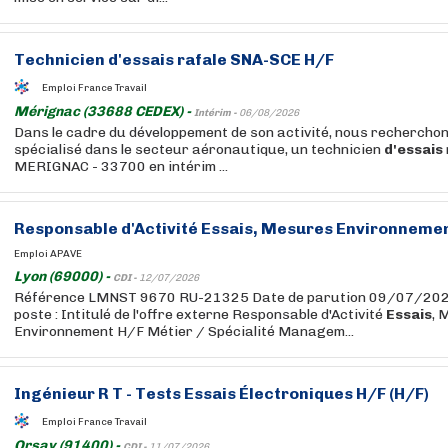
Technicien
d'essais
rafale SNA-SCE H/F
Emploi France Travail
Mérignac (33688 CEDEX) -
Intérim -
06/08/2026
Dans le cadre du développement de son activité, nous recherchons
spécialisé dans le secteur aéronautique, un technicien
d'essais
MERIGNAC - 33700 en intérim ...
Responsable d'Activité
Essais
, Mesures Environneme
Emploi APAVE
Lyon (69000) -
CDI -
12/07/2026
Référence LMNST 9670 RU-21325 Date de parution 09/07/2026
poste : Intitulé de l'offre externe Responsable d'Activité
Essais
, 
Environnement H/F Métier / Spécialité Managem...
Ingénieur R T - Tests
Essais
Électroniques H/F (H/F)
Emploi France Travail
Orsay (91400) -
CDI -
11/07/2026