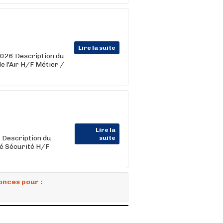
Lire la suite
26 Description du
e l'Air H/F Métier /
Lire la
Description du
suite
té Sécurité H/F
onces pour :