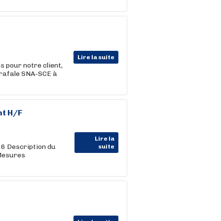
Lire la suite
 pour notre client,
rafale SNA-SCE à
nt H/F
Lire la
 Description du
suite
Mesures