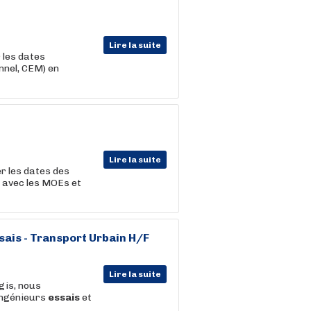
Lire la suite
r les dates
nnel, CEM) en
Lire la suite
er les dates des
 avec les MOEs et
sais
- Transport Urbain H/F
Lire la suite
gis, nous
Ingénieurs
essais
et