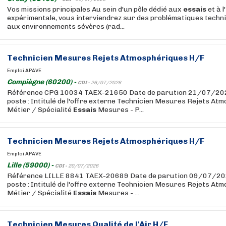
Vos missions principales Au sein d'un pôle dédié aux
essais
et à l
expérimentale, vous interviendrez sur des problématiques techni
aux environnements sévères (rad...
Technicien Mesures Rejets Atmosphériques H/F
Emploi APAVE
Compiègne (60200) -
CDI -
26/07/2026
Référence CPG 10034 TAEX-21650 Date de parution 21/07/202
poste : Intitulé de l'offre externe Technicien Mesures Rejets A
Métier / Spécialité
Essais
Mesures - P...
Technicien Mesures Rejets Atmosphériques H/F
Emploi APAVE
Lille (59000) -
CDI -
20/07/2026
Référence LILLE 8841 TAEX-20689 Date de parution 09/07/202
poste : Intitulé de l'offre externe Technicien Mesures Rejets A
Métier / Spécialité
Essais
Mesures - ...
Technicien Mesures Qualité de l'Air H/F