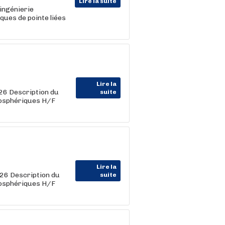
Lire la suite
'ingénierie
ques de pointe liées
Lire la
6 Description du
suite
tmosphériques H/F
Lire la
6 Description du
suite
tmosphériques H/F