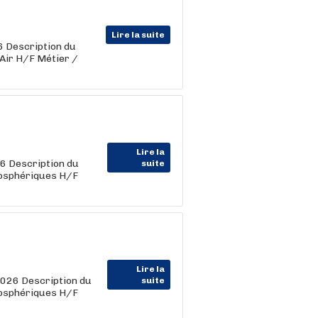
Lire la suite
 Description du
'Air H/F Métier /
Lire la
 Description du
suite
tmosphériques H/F
Lire la
26 Description du
suite
tmosphériques H/F