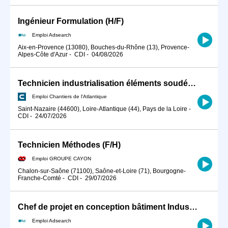
Ingénieur Formulation (H/F)
Emploi Adsearch
Aix-en-Provence (13080), Bouches-du-Rhône (13), Provence-
Alpes-Côte d'Azur
-
CDI
-
04/08/2026
Technicien industrialisation éléments soudés H/F
Emploi Chantiers de l'Atlantique
Saint-Nazaire (44600), Loire-Atlantique (44), Pays de la Loire
-
CDI
-
24/07/2026
Technicien Méthodes (F/H)
Emploi GROUPE CAYON
Chalon-sur-Saône (71100), Saône-et-Loire (71), Bourgogne-
Franche-Comté
-
CDI
-
29/07/2026
Chef de projet en conception bâtiment Industriel H/F
Emploi Adsearch