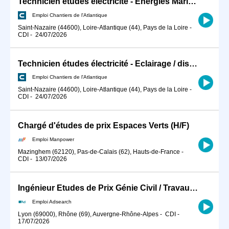
Technicien études électricité - Energies Marines H/F
Emploi Chantiers de l'Atlantique
Saint-Nazaire (44600), Loire-Atlantique (44), Pays de la Loire
-
CDI
-
24/07/2026
Technicien études électricité - Eclairage / distribution BT H/F
Emploi Chantiers de l'Atlantique
Saint-Nazaire (44600), Loire-Atlantique (44), Pays de la Loire
-
CDI
-
24/07/2026
Chargé d'études de prix Espaces Verts (H/F)
Emploi Manpower
Mazinghem (62120), Pas-de-Calais (62), Hauts-de-France
-
CDI
-
13/07/2026
Ingénieur Etudes de Prix Génie Civil / Travaux Spéciaux (H/F)
Emploi Adsearch
Lyon (69000), Rhône (69), Auvergne-Rhône-Alpes
-
CDI
-
17/07/2026