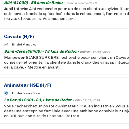
Albi (81000) - 58 kms de Rodez -
Intérim -
05/08/2026
Jubil Intérim Albi recherche pour un de ses clients un sylviculte
entreprise familiale spécialisée dans le reboisement, l'entretien d
travaux forestiers. Vos missions pr...
Caviste (H/F)
Emploi Manpower
Saint-Céré (46400) - 78 kms de Rodez -
Intérim -
04/08/2026
Manpower BIARS SUR CERE recherche pour son client un Caviste (
conseiller et orienter la clientèle dans le choix des vins, spiritue
de la cave. - Mettre en avant...
Animateur HSE (H/F)
Emploi France Travail
Le Bez (81260) - 83,1 kms de Rodez -
CDI -
02/08/2026
Vous recherchez un poste d'Animateur HSE en industrie ? Vous s
dans une entreprise familiale avec une ambiance conviviale ? R
en CDI sur son site de Brassac. Rattac...