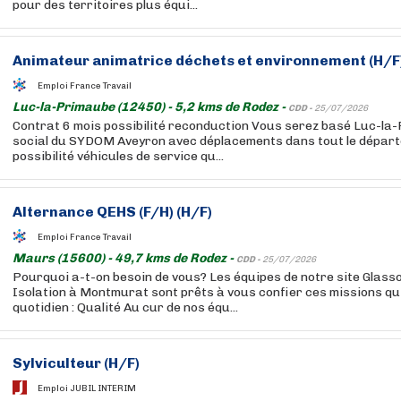
pour des territoires plus équi...
Animateur animatrice déchets et environnement (H/F
Emploi France Travail
Luc-la-Primaube (12450) - 5,2 kms de Rodez -
CDD -
25/07/2026
Contrat 6 mois possibilité reconduction Vous serez basé Luc-la-
social du SYDOM Aveyron avec déplacements dans tout le départe
possibilité véhicules de service qu...
Alternance QEHS (F/H) (H/F)
Emploi France Travail
Maurs (15600) - 49,7 kms de Rodez -
CDD -
25/07/2026
Pourquoi a-t-on besoin de vous? Les équipes de notre site Glass
Isolation à Montmurat sont prêts à vous confier ces missions qu
quotidien : Qualité Au cur de nos équ...
Sylviculteur (H/F)
Emploi JUBIL INTERIM