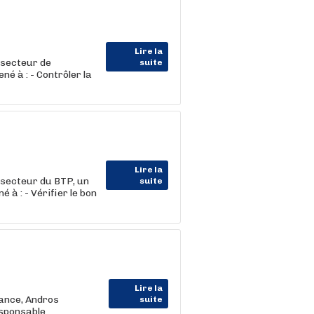
Lire la
secteur de
suite
é à : - Contrôler la
Lire la
secteur du BTP, un
suite
à : - Vérifier le bon
Lire la
ance, Andros
suite
sponsable