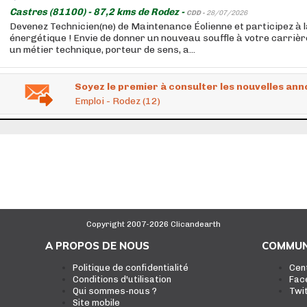
Castres (81100) - 87,2 kms de Rodez -
CDD -
28/07/2026
Devenez Technicien(ne) de Maintenance Éolienne et participez à l
énergétique ! Envie de donner un nouveau souffle à votre carriè
un métier technique, porteur de sens, a...
Soyez le premier à consulter les nouvelles ann
Emploi - Rodez (12)
Copyright 2007-2026 Clicandearth
A PROPOS DE NOUS
COMMUN
Politique de confidentialité
Cen
Conditions d'utilisation
Fac
Qui sommes-nous ?
Twi
Site mobile