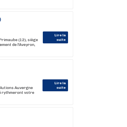
)
Lire la
Primaube (12), siège
suite
ment de l'Aveyron,
Lire la
olutions Auvergne
suite
i rythmeront votre