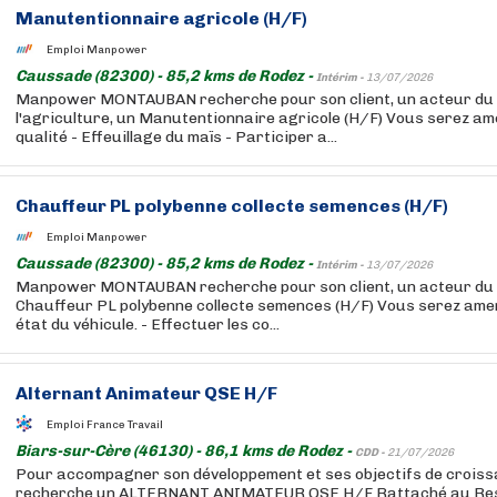
Manutentionnaire agricole (H/F)
Emploi Manpower
Caussade (82300) - 85,2 kms de Rodez -
Intérim -
13/07/2026
Manpower MONTAUBAN recherche pour son client, un acteur du 
l'agriculture, un Manutentionnaire agricole (H/F) Vous serez amen
qualité - Effeuillage du maïs - Participer a...
Chauffeur PL polybenne collecte semences (H/F)
Emploi Manpower
Caussade (82300) - 85,2 kms de Rodez -
Intérim -
13/07/2026
Manpower MONTAUBAN recherche pour son client, un acteur du 
Chauffeur PL polybenne collecte semences (H/F) Vous serez amené 
état du véhicule. - Effectuer les co...
Alternant Animateur QSE H/F
Emploi France Travail
Biars-sur-Cère (46130) - 86,1 kms de Rodez -
CDD -
21/07/2026
Pour accompagner son développement et ses objectifs de croiss
recherche un ALTERNANT ANIMATEUR QSE H/F Rattaché au Re