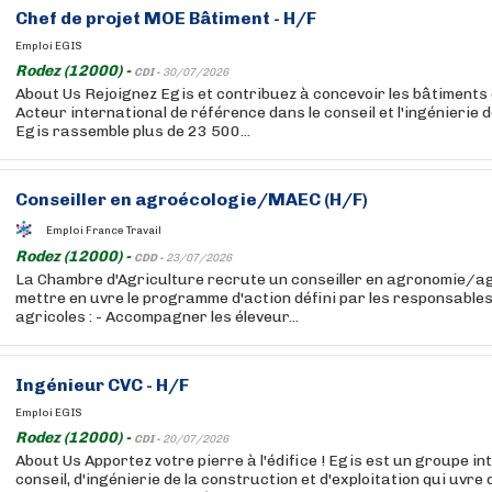
Chef de projet MOE Bâtiment - H/F
Emploi EGIS
Rodez (12000) -
CDI -
30/07/2026
About Us Rejoignez Egis et contribuez à concevoir les bâtiments
Acteur international de référence dans le conseil et l'ingénierie d
Egis rassemble plus de 23 500...
Conseiller en agroécologie/MAEC (H/F)
Emploi France Travail
Rodez (12000) -
CDD -
23/07/2026
La Chambre d'Agriculture recrute un conseiller en agronomie/a
mettre en uvre le programme d'action défini par les responsable
agricoles : - Accompagner les éleveur...
Ingénieur CVC - H/F
Emploi EGIS
Rodez (12000) -
CDI -
20/07/2026
About Us Apportez votre pierre à l'édifice ! Egis est un groupe in
conseil, d'ingénierie de la construction et d'exploitation qui uvre