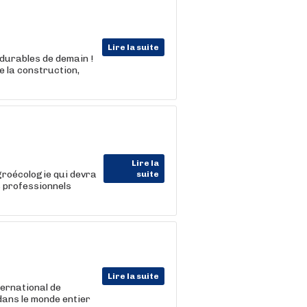
Lire la suite
 durables de demain !
e la construction,
Lire la
groécologie qui devra
suite
s professionnels
Lire la suite
ternational de
 dans le monde entier