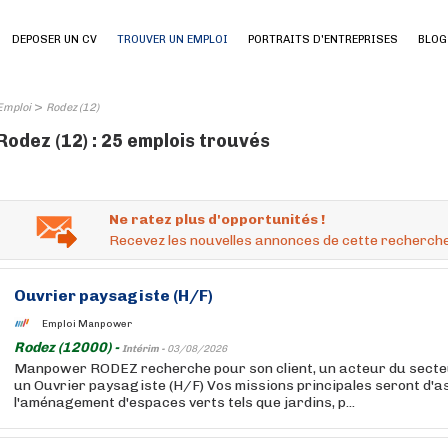
DEPOSER UN CV
TROUVER UN EMPLOI
PORTRAITS D'ENTREPRISES
BLOG
>
Emploi
Rodez (12)
Rodez (12) : 25 emplois trouvés
Ne ratez plus d'opportunités !
Recevez les nouvelles annonces de cette recherche
Ouvrier paysagiste (H/F)
Emploi Manpower
Rodez (12000) -
Intérim -
03/08/2026
Manpower RODEZ recherche pour son client, un acteur du secteur
un Ouvrier paysagiste (H/F) Vos missions principales seront d'
l'aménagement d'espaces verts tels que jardins, p...