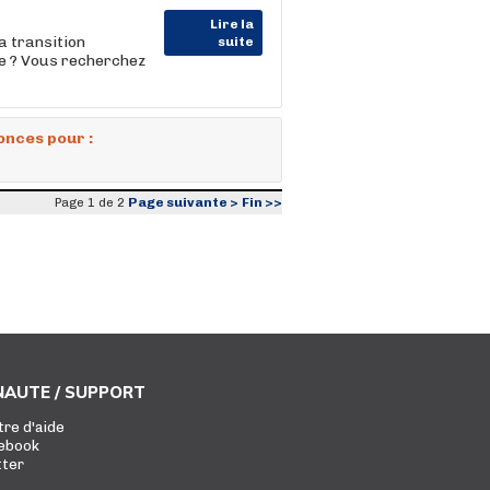
Lire la
a transition
suite
re ? Vous recherchez
onces pour :
Page suivante >
Fin >>
Page 1 de 2
AUTE / SUPPORT
tre d'aide
ebook
tter