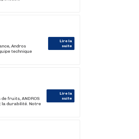
Lire la
ance, Andros
suite
uipe technique
Lire la
s de fruits, ANDROS
suite
 la durabilité. Notre