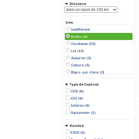
Distance
Lieu
Indifférent
Rodez (4)
Occitanie (23)
Lot (10)
Aveyron (5)
Cahors (5)
Biars-sur-Cère (3)
Auvergne-Rhône-Alpes (2)
Type de Contrat
Caussade (2)
CDD (6)
Albi (1)
CDI (9)
Bessières (1)
Intérim (9)
Castres (1)
Saisonnier (1)
Le Bez (1)
Luc-la-Primaube (1)
Société
Maurs (1)
EGIS (2)