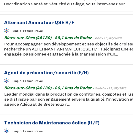
Coordination Santé et Sécurité du Siège, vous intervenez sur ...
Alternant Animateur QSE H/F
Emploi France Travail
Biars-sur-Cère (46130) - 86,1 kms de Rodez -
CDD -
15/07/2026
Pour accompagner son développement et ses objectifs de croiss
recherche un ALTERNANT ANIMATEUR QSE H/F Rejoignez une éq
engagée, passionnée et attachée à la transmission d'un...
Agent de prévention/sécurité (F/H)
Emploi France Travail
Biars-sur-Cère (46130) - 86,1 kms de Rodez -
Intérim -
11/07/2026
Leader mondial dans la production de confitures, compotes et ju
se distingue par son engagement envers la qualité, l'innovation et
agence Adéquat de Bretenoux r...
Technicien de Maintenance éolien (H/F)
Emploi France Travail