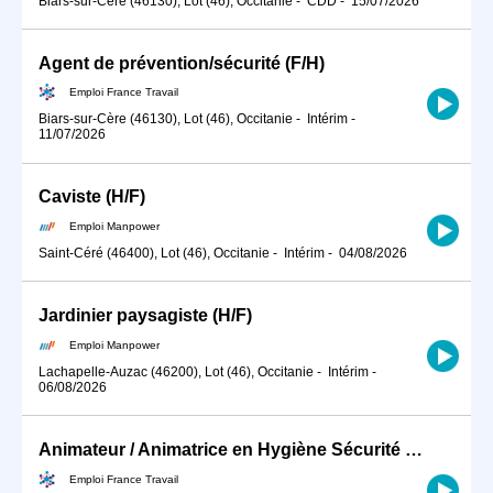
Biars-sur-Cère (46130), Lot (46), Occitanie
-
CDD
-
15/07/2026
Agent de prévention/sécurité (F/H)
Emploi France Travail
Biars-sur-Cère (46130), Lot (46), Occitanie
-
Intérim
-
11/07/2026
Caviste (H/F)
Emploi Manpower
Saint-Céré (46400), Lot (46), Occitanie
-
Intérim
-
04/08/2026
Jardinier paysagiste (H/F)
Emploi Manpower
Lachapelle-Auzac (46200), Lot (46), Occitanie
-
Intérim
-
06/08/2026
Animateur / Animatrice en Hygiène Sécurité Environnement (HSE) (H/F)
Emploi France Travail