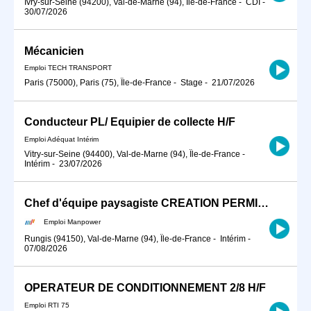
Ivry-sur-Seine (94200), Val-de-Marne (94), Île-de-France
-
CDI
-
30/07/2026
Mécanicien
Emploi TECH TRANSPORT
Paris (75000), Paris (75), Île-de-France
-
Stage
-
21/07/2026
Conducteur PL/ Equipier de collecte H/F
Emploi Adéquat Intérim
Vitry-sur-Seine (94400), Val-de-Marne (94), Île-de-France
-
Intérim
-
23/07/2026
Chef d'équipe paysagiste CREATION PERMIS B (H/F)
Emploi Manpower
Rungis (94150), Val-de-Marne (94), Île-de-France
-
Intérim
-
07/08/2026
OPERATEUR DE CONDITIONNEMENT 2/8 H/F
Emploi RTI 75