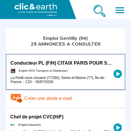
menu
Emploi Gentilly (94)
29 ANNONCES A CONSULTER
Conducteur PL (F/H) CITAIX PARIS POUR SEPTEMBRE 2026
Emploi GCA Transport et Distribution
La Ferté-sous-Jouarre (77260), Seine-et-Marne (77), Île-de-
France
-
CDI
-
30/07/2026
Créer une alerte e-mail
Chef de projet CVC(H/F)
Emploi Adsearch