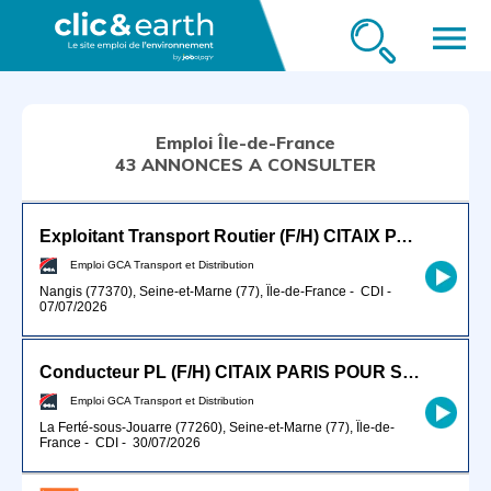
menu
Emploi Île-de-France
43 ANNONCES A CONSULTER
Exploitant Transport Routier (F/H) CITAIX PARIS
Emploi GCA Transport et Distribution
Nangis (77370), Seine-et-Marne (77), Île-de-France
-
CDI
-
07/07/2026
Conducteur PL (F/H) CITAIX PARIS POUR SEPTEMBRE 2026
Emploi GCA Transport et Distribution
La Ferté-sous-Jouarre (77260), Seine-et-Marne (77), Île-de-
France
-
CDI
-
30/07/2026