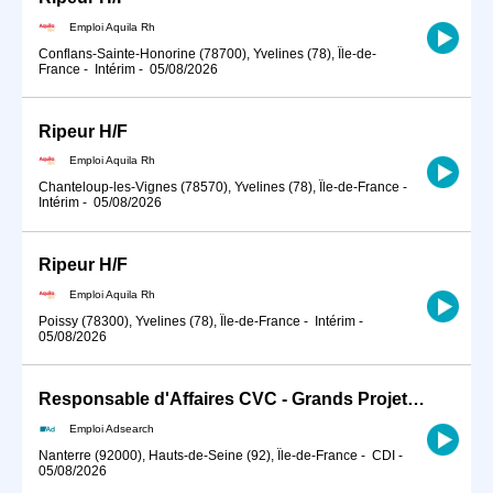
Emploi Aquila Rh
Conflans-Sainte-Honorine (78700), Yvelines (78), Île-de-
France
-
Intérim
-
05/08/2026
Ripeur H/F
Emploi Aquila Rh
Chanteloup-les-Vignes (78570), Yvelines (78), Île-de-France
-
Intérim
-
05/08/2026
Ripeur H/F
Emploi Aquila Rh
Poissy (78300), Yvelines (78), Île-de-France
-
Intérim
-
05/08/2026
Responsable d'Affaires CVC - Grands Projets (H/F)
Emploi Adsearch
Nanterre (92000), Hauts-de-Seine (92), Île-de-France
-
CDI
-
05/08/2026