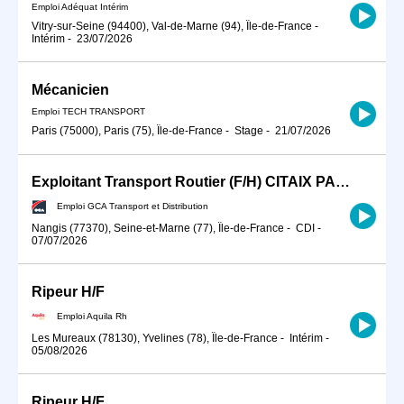
Emploi Adéquat Intérim
Vitry-sur-Seine (94400), Val-de-Marne (94), Île-de-France
-
Intérim
-
23/07/2026
Mécanicien
Emploi TECH TRANSPORT
Paris (75000), Paris (75), Île-de-France
-
Stage
-
21/07/2026
Exploitant Transport Routier (F/H) CITAIX PARIS
Emploi GCA Transport et Distribution
Nangis (77370), Seine-et-Marne (77), Île-de-France
-
CDI
-
07/07/2026
Ripeur H/F
Emploi Aquila Rh
Les Mureaux (78130), Yvelines (78), Île-de-France
-
Intérim
-
05/08/2026
Ripeur H/F