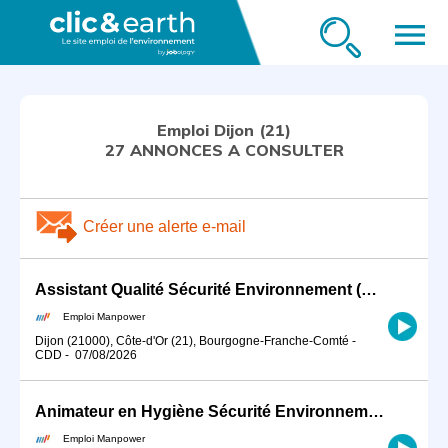
menu
Emploi Dijon (21)
27 ANNONCES A CONSULTER
Créer une alerte e-mail
Assistant Qualité Sécurité Environnement (QSE) CDD 6 mois à DIJON 21000 (H/F)
Emploi Manpower
Dijon (21000), Côte-d'Or (21), Bourgogne-Franche-Comté
-
CDD
-
07/08/2026
Animateur en Hygiène Sécurité Environnement en CDD à Dijon (H/F)
Emploi Manpower