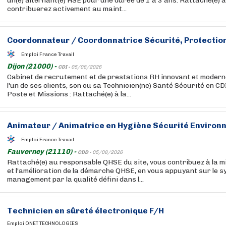
un(e) alternant(e) HSE pour une durée de 1 à 3 ans. Rattaché(e) 
contribuerez activement au maint...
Coordonnateur / Coordonnatrice Sécurité, Protection d
Emploi France Travail
Dijon (21000) -
CDI -
05/08/2026
Cabinet de recrutement et de prestations RH innovant et modern
l'un de ses clients, son ou sa Technicien(ne) Santé Sécurité en CDI
Poste et Missions : Rattaché(e) à la...
Animateur / Animatrice en Hygiène Sécurité Environn
Emploi France Travail
Fauverney (21110) -
CDD -
05/08/2026
Rattaché(e) au responsable QHSE du site, vous contribuez à la mis
et l'amélioration de la démarche QHSE, en vous appuyant sur le 
management par la qualité défini dans l...
Technicien en sûreté électronique F/H
Emploi ONET TECHNOLOGIES