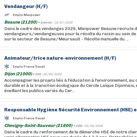
Vendangeur (H/F)
Emploi Manpower
Beaune (21200) -
Intérim -
16/07/2026
Dans le cadre des vendanges 2026, Manpower Beaune recrute 
vendangeurs/vendangeuses pour la récolte du raisin au sein de 
sur le secteur de Beaune/Meursault - Récolte manuelle du ...
Animateur/trice nature-environnement (H/F)
Emploi France Travail
Dijon (21000) -
CDI -
06/08/2026
Accompagner les projets liés à l'éducation à l'environnement, au
durable et à la transition écologique du Cercle Laïque Dijonnais, 
éveillant les publics variés du Cer...
Responsable Hygiène Sécurité Environnement (HSE) en
Emploi France Travail
Chevigny-Saint-Sauveur (21800) -
CDD -
05/08/2026
Dans le cadre du renforcement de la démarche HSE de notre clie