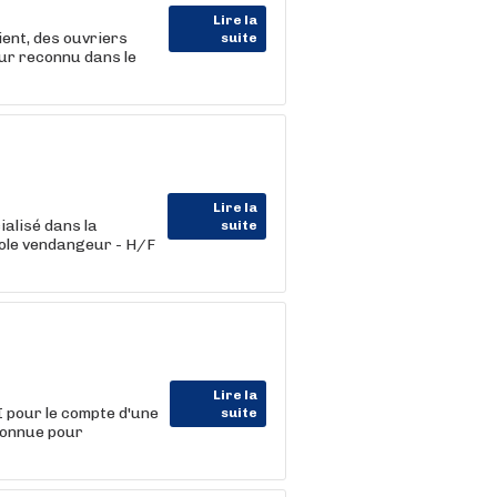
Lire la
ent, des ouvriers
suite
ur reconnu dans le
Lire la
alisé dans la
suite
cole vendangeur - H/F
Lire la
pour le compte d'une
suite
connue pour