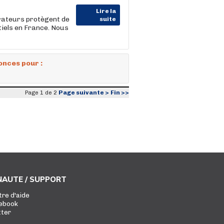
Lire la
rateurs protègent de
suite
tiels en France. Nous
onces pour :
Page suivante >
Fin >>
Page 1 de 2
AUTE / SUPPORT
tre d'aide
ebook
tter