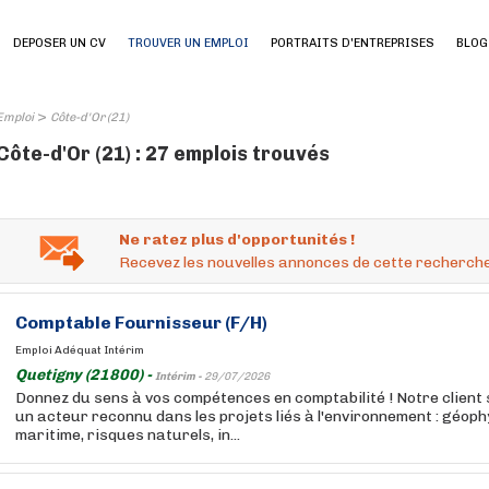
DEPOSER UN CV
TROUVER UN EMPLOI
PORTRAITS D'ENTREPRISES
BLOG
>
Emploi
Côte-d'Or (21)
Côte-d'Or (21) : 27 emplois trouvés
Ne ratez plus d'opportunités !
Recevez les nouvelles annonces de cette recherche
Comptable Fournisseur (F/H)
Emploi Adéquat Intérim
Quetigny (21800) -
Intérim -
29/07/2026
Donnez du sens à vos compétences en comptabilité ! Notre client 
un acteur reconnu dans les projets liés à l'environnement : géop
maritime, risques naturels, in...