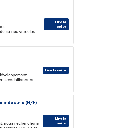
Lire la
des
suite
domaines viticoles
Lire la suite
 développement
en sensibilisant et
 industrie (H/F)
Lire la
nt, nous recherchons
suite