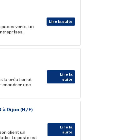
Lire la suite
espaces verts, un
entreprises,
Lire la
s la création et
suite
ur encadrer une
à Dijon (H/F)
Lire la
on client un
suite
die. Le poste est