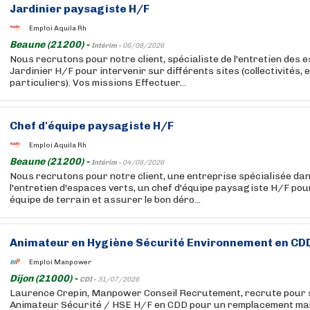
Jardinier paysagiste H/F
Emploi Aquila Rh
Beaune (21200) -
Intérim -
06/08/2026
Nous recrutons pour notre client, spécialiste de l'entretien des 
Jardinier H/F pour intervenir sur différents sites (collectivités, 
particuliers). Vos missions Effectuer...
Chef d'équipe paysagiste H/F
Emploi Aquila Rh
Beaune (21200) -
Intérim -
04/08/2026
Nous recrutons pour notre client, une entreprise spécialisée dan
l'entretien d'espaces verts, un chef d'équipe paysagiste H/F po
équipe de terrain et assurer le bon déro...
Animateur en Hygiène Sécurité Environnement en CDD 
Emploi Manpower
Dijon (21000) -
CDI -
31/07/2026
Laurence Crepin, Manpower Conseil Recrutement, recrute pour s
Animateur Sécurité / HSE H/F en CDD pour un remplacement mala