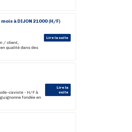
 mois à DIJON 21000 (H/F)
Lire la suite
 / client,
 en qualité dans des
Lire la
Aide-caviste - H/F à
suite
guignonne fondée en