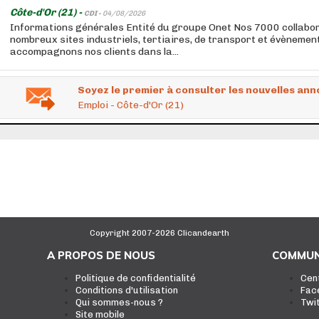
Côte-d'Or (21) -
CDI -
04/08/2026
Informations générales Entité du groupe Onet Nos 7000 collabo
nombreux sites industriels, tertiaires, de transport et évènemen
accompagnons nos clients dans la...
Soyez le premier à consulter les nouvelles ann
Emploi - Côte-d'Or (21)
Copyright 2007-2026 Clicandearth
A PROPOS DE NOUS
COMMUN
Politique de confidentialité
Cen
Conditions d'utilisation
Fac
Qui sommes-nous ?
Twi
Site mobile