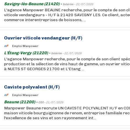
Savigny-lès-Beaune (21420) -
Intérim -
22/07/2026
L'agence Manpower BEAUNE recherche, pour le compte de son cli
viticole vendangeurs - H/F à 21420 SAVIGNY LES. Ce client, acte
commerce interentreprises de boissons, ...
Ouvrier viticole vendangeur (H/F)
Emploi Manpower
L'Étang-Vergy (21220) -
Intérim -
22/07/2026
L'agence Manpower recherche, pour le compte de son client spéci
production et la sélection de vins haut de gamme, un ouvrier viti
à NUITS ST GEORGES 21700 et L'Etang ...
Caviste polyvalent (H/F)
Emploi Manpower
Beaune (21200) -
CDI -
21/07/2026
Manpower Beaune recrute UN CAVISTE POLYVALENT H/F en CDI 
maison viticole bourguignonne de renom, entreprise familiale re
l'excellence de ses vins et son rayonnement int...