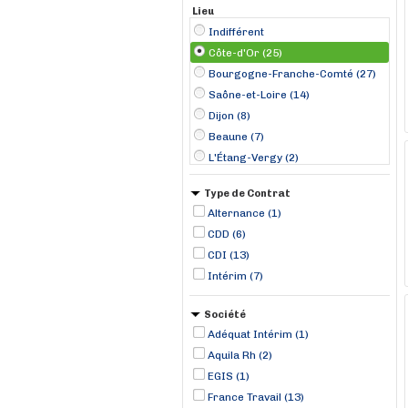
Lieu
Indifférent
Côte-d'Or (25)
Bourgogne-Franche-Comté (27)
Saône-et-Loire (14)
Dijon (8)
Beaune (7)
L'Étang-Vergy (2)
Bézouotte (1)
Type de Contrat
Chevigny-Saint-Sauveur (1)
Alternance (1)
Fauverney (1)
CDD (6)
Leuglay (1)
CDI (13)
Quetigny (1)
Intérim (7)
Savigny-lès-Beaune (1)
Époisses (1)
Société
Adéquat Intérim (1)
Aquila Rh (2)
EGIS (1)
France Travail (13)