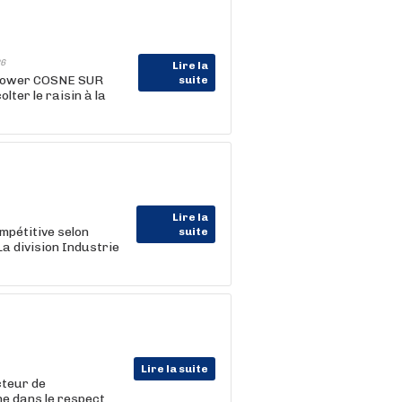
6
Lire la
power COSNE SUR
suite
ter le raisin à la
Lire la
mpétitive selon
suite
 division Industrie
Lire la suite
cteur de
gne dans le respect