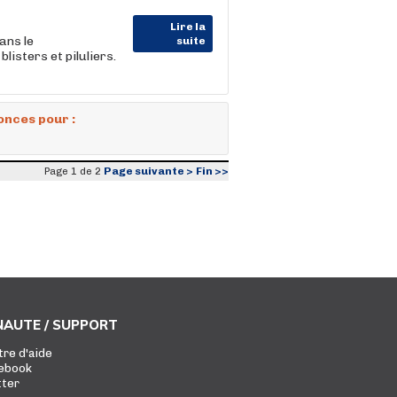
Lire la
ans le
suite
isters et piluliers.
onces pour :
Page suivante >
Fin >>
Page 1 de 2
AUTE / SUPPORT
tre d'aide
ebook
tter