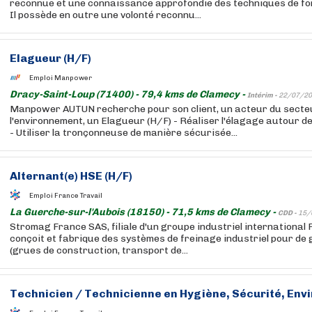
reconnue et une connaissance approfondie des techniques de fo
Il possède en outre une volonté reconnu...
Elagueur (H/F)
Emploi Manpower
Dracy-Saint-Loup (71400) - 79,4 kms de Clamecy -
Intérim -
22/07/20
Manpower AUTUN recherche pour son client, un acteur du secte
l'environnement, un Elagueur (H/F) - Réaliser l'élagage autour de
- Utiliser la tronçonneuse de manière sécurisée...
Alternant(e) HSE (H/F)
Emploi France Travail
La Guerche-sur-l'Aubois (18150) - 71,5 kms de Clamecy -
CDD -
15/
Stromag France SAS, filiale d'un groupe industriel international
conçoit et fabrique des systèmes de freinage industriel pour de
(grues de construction, transport de...
Technicien / Technicienne en Hygiène, Sécurité, Env