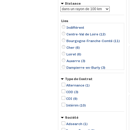
Distance
Lieu
Indifférent
Centre-Val de Loire (12)
Bourgogne-Franche-Comté (11)
Cher (6)
Loiret (6)
Auxerre (3)
Dampierre-en-Burly (3)
Sancerre (3)
Type de Contrat
Imphy (2)
Alternance (1)
Aubigny-sur-Nère (1)
CDD (3)
Bourges (1)
CDI (9)
Château-Renard (1)
Intérim (10)
Châtenoy (1)
Dirol (1)
Société
Dracy-Saint-Loup (1)
Adsearch (1)