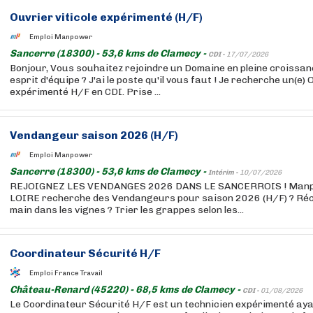
Ouvrier viticole expérimenté (H/F)
Emploi Manpower
Sancerre (18300) - 53,6 kms de Clamecy -
CDI -
17/07/2026
Bonjour, Vous souhaitez rejoindre un Domaine en pleine croissanc
esprit d'équipe ? J'ai le poste qu'il vous faut ! Je recherche un(e) 
expérimenté H/F en CDI. Prise ...
Vendangeur saison 2026 (H/F)
Emploi Manpower
Sancerre (18300) - 53,6 kms de Clamecy -
Intérim -
10/07/2026
REJOIGNEZ LES VENDANGES 2026 DANS LE SANCERROIS ! Man
LOIRE recherche des Vendangeurs pour saison 2026 (H/F) ? Récol
main dans les vignes ? Trier les grappes selon les...
Coordinateur Sécurité H/F
Emploi France Travail
Château-Renard (45220) - 68,5 kms de Clamecy -
CDI -
01/08/2026
Le Coordinateur Sécurité H/F est un technicien expérimenté ay