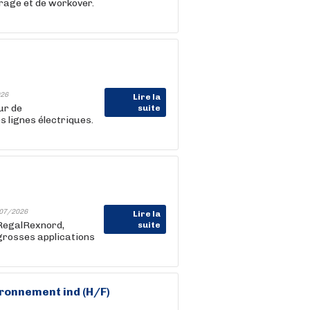
rage et de workover.
26
Lire la
ur de
suite
s lignes électriques.
07/2026
Lire la
 RegalRexnord,
suite
 grosses applications
ironnement ind (H/F)