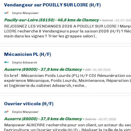
Vendangeur sur POUILLY SUR LOIRE (H/F)
Emploi Manpower
Pouilly-sur-Loire (58150) - 46,8 kms de Clamecy -
Intérim -
23/07/202
REJOIGNEZ LES VENDANGES 2026 A POUILLY SUR LOIRE ! Man
LOIRE recherche 8 Vendangeurs pour la saison 2026 (H/F) ? Récol
main dans les vignes ? Trier les grappes selon l...
Mécanicien PL (H/F)
Emploi Adsearch
Auxerre (89000) - 37,9 kms de Clamecy -
CDI -
04/08/2026
En bref : Mécanicien Poids Lourds (PL) H/F CDI Rémunération co
expérience Mécanique, Poids Lourds, Maintenance, Réparation La
et Ingénierie du cabinet Adsearch, reche...
Ouvrier viticole (H/F)
Emploi Manpower
Auxerre (89000) - 37,9 kms de Clamecy -
Intérim -
30/07/2026
Manpower AUXERRE recherche pour son client, un acteur du se
l'agriculture, un Ouvrier viticole (H/F) - Réaliser la taille de la vi