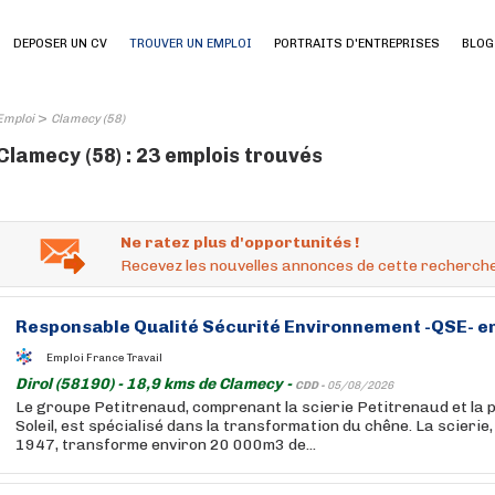
DEPOSER UN CV
TROUVER UN EMPLOI
PORTRAITS D'ENTREPRISES
BLOG
>
Emploi
Clamecy (58)
Clamecy (58) : 23 emplois trouvés
Ne ratez plus d'opportunités !
Recevez les nouvelles annonces de cette recherche
Responsable Qualité Sécurité Environnement -QSE- en 
Emploi France Travail
Dirol (58190) - 18,9 kms de Clamecy -
CDD -
05/08/2026
Le groupe Petitrenaud, comprenant la scierie Petitrenaud et la
Soleil, est spécialisé dans la transformation du chêne. La scierie
1947, transforme environ 20 000m3 de...