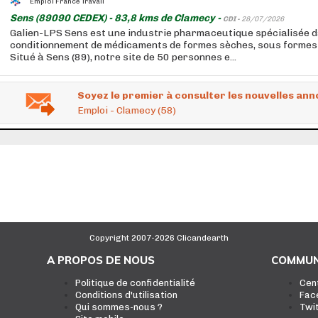
Emploi France Travail
Sens (89090 CEDEX) - 83,8 kms de Clamecy -
CDI -
28/07/2026
Galien-LPS Sens est une industrie pharmaceutique spécialisée d
conditionnement de médicaments de formes sèches, sous formes bl
Situé à Sens (89), notre site de 50 personnes e...
Soyez le premier à consulter les nouvelles ann
Emploi - Clamecy (58)
Copyright 2007-2026 Clicandearth
A PROPOS DE NOUS
COMMUN
Politique de confidentialité
Cen
Conditions d'utilisation
Fac
Qui sommes-nous ?
Twi