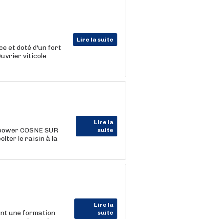
Lire la suite
e et doté d'un fort
Ouvrier viticole
Lire la
power COSNE SUR
suite
ter le raisin à la
Lire la
ant une formation
suite