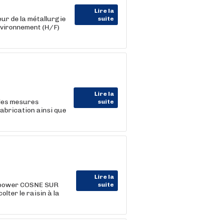
Lire la
ur de la métallurgie
suite
nvironnement (H/F)
Lire la
 les mesures
suite
fabrication ainsi que
Lire la
power COSNE SUR
suite
ter le raisin à la