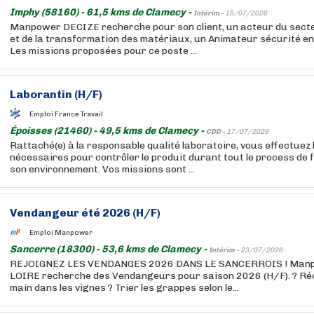
Imphy (58160) - 61,5 kms de Clamecy -
Intérim -
15/07/2026
Manpower DECIZE recherche pour son client, un acteur du secte
et de la transformation des matériaux, un Animateur sécurité e
Les missions proposées pour ce poste ...
Laborantin (H/F)
Emploi France Travail
Époisses (21460) - 49,5 kms de Clamecy -
CDD -
17/07/2026
Rattaché(e) à la responsable qualité laboratoire, vous effectuez
nécessaires pour contrôler le produit durant tout le process de 
son environnement. Vos missions sont ...
Vendangeur été 2026 (H/F)
Emploi Manpower
Sancerre (18300) - 53,6 kms de Clamecy -
Intérim -
23/07/2026
REJOIGNEZ LES VENDANGES 2026 DANS LE SANCERROIS ! Man
LOIRE recherche des Vendangeurs pour saison 2026 (H/F). ? Récol
main dans les vignes ? Trier les grappes selon le...