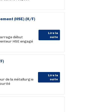
ement (HSE) (H/F)
Lire la
émarrage début
suite
venteur HSE engagé
F)
Lire la
ur de la métallurgie
suite
curité