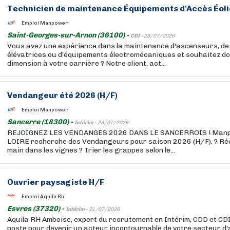
Technicien de maintenance Équipements d'Accès Éoli
Emploi Manpower
Saint-Georges-sur-Arnon (36100) -
CDI -
23/07/2026
Vous avez une expérience dans la maintenance d'ascenseurs, de
élévatrices ou d'équipements électromécaniques et souhaitez do
dimension à votre carrière ? Notre client, act...
Vendangeur été 2026 (H/F)
Emploi Manpower
Sancerre (18300) -
Intérim -
23/07/2026
REJOIGNEZ LES VENDANGES 2026 DANS LE SANCERROIS ! Man
LOIRE recherche des Vendangeurs pour saison 2026 (H/F). ? Récol
main dans les vignes ? Trier les grappes selon le...
Ouvrier paysagiste H/F
Emploi Aquila Rh
Esvres (37320) -
Intérim -
21/07/2026
Aquila RH Amboise, expert du recrutement en Intérim, CDD et CD
poste pour devenir un acteur incontournable de votre secteur d'