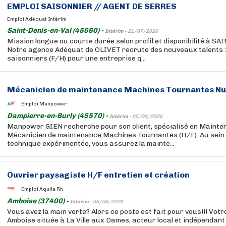
EMPLOI SAISONNIER // AGENT DE SERRES
Emploi Adéquat Intérim
Saint-Denis-en-Val (45560) -
Intérim -
21/07/2026
Mission longue ou courte durée selon profil et disponibilité à S
Notre agence Adéquat de OLIVET recrute des nouveaux talents :
saisonniers (F/H) pour une entreprise q...
Mécanicien de maintenance Machines Tournantes Nuc
Emploi Manpower
Dampierre-en-Burly (45570) -
Intérim -
05/08/2026
Manpower GIEN recherche pour son client, spécialisé en Mainte
Mécanicien de maintenance Machines Tournantes (H/F). Au sein 
technique expérimentée, vous assurez la mainte...
Ouvrier paysagiste H/F entretien et création
Emploi Aquila Rh
Amboise (37400) -
Intérim -
05/08/2026
Vous avez la main verte? Alors ce poste est fait pour vous!!! Vot
Amboise située à La Ville aux Dames, acteur local et indépendan