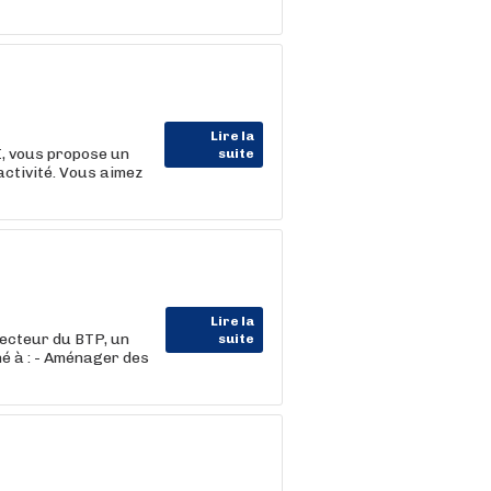
Lire la
I, vous propose un
suite
activité. Vous aimez
Lire la
ecteur du BTP, un
suite
né à : - Aménager des