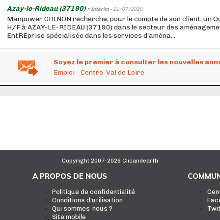
Azay-le-Rideau (37190) -
Intérim -
21/07/2026
Manpower CHINON recherche, pour le compte de son client, un O
H/F à AZAY-LE-RIDEAU (37190) dans le secteur des aménageme
EntREprise spécialisée dans les services d'aména...
Soyez le premier à consulter les nouvelles ann
Emploi - Centre-Val de Loire
Copyright 2007-2026 Clicandearth
A PROPOS DE NOUS
COMMUN
Politique de confidentialité
Cen
Conditions d'utilisation
Fac
Qui sommes-nous ?
Twi
Site mobile