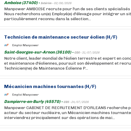
Amboise (37400) -
Intérim -
02/08/2026
Manpower AMBOISE recrute pour l'un de ses clients spécialisés e
Nous recherchons un(e) Employé(e) d'élevage pour intégrer un sit
particulièrement reconnu dans la sélection...
Technicien de maintenance secteur éolien (H/F)
Emploi Manpower
Saint-Georges-sur-Arnon (36100) -
CDI -
31/07/2026
Notre client, leader mondial de l'éolien terrestre et expert en con
et maintenance d'éoliennes, poursuit son développement et recru
Technicien(ne) de Maintenance Éolienne P...
Mécanicien machines tournantes (H/F)
Emploi Manpower
Dampierre-en-Burly (45570) -
CDI -
24/07/2026
Manpower CABINET DE RECRUTEMENT D'ORLEANS recherche pour
acteur du secteur nucléaire, un Mécanicien machines tournante
interviendrez principalement sur des opérations de mai...