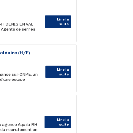
Lire la
AINT DENIS EN VAL
suite
 Agents de serres
léaire (H/F)
Lire la
nance sur CNPE, un
suite
d'une équipe
Lire la
re agence Aquila RH
suite
t du recrutement en