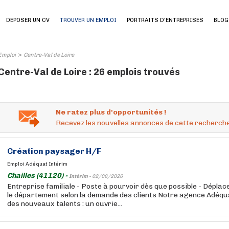
DEPOSER UN CV
TROUVER UN EMPLOI
PORTRAITS D'ENTREPRISES
BLOG
>
Emploi
Centre-Val de Loire
Centre-Val de Loire : 26 emplois trouvés
Ne ratez plus d'opportunités !
Recevez les nouvelles annonces de cette recherche
Création paysager H/F
Emploi Adéquat Intérim
Chailles (41120) -
Intérim -
02/08/2026
Entreprise familiale - Poste à pourvoir dès que possible - Dépla
le département selon la demande des clients Notre agence Adéqua
des nouveaux talents : un ouvrie...