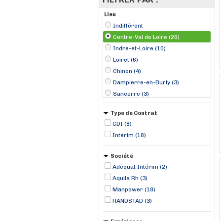
Lieu
Indifférent
Centre-Val de Loire (26)
Indre-et-Loire (10)
Loiret (6)
Chinon (4)
Dampierre-en-Burly (3)
Sancerre (3)
Amboise (2)
Type de Contrat
Saint-Georges-sur-Arnon (2)
CDI (8)
Azay-le-Rideau (1)
Intérim (18)
Bourges (1)
Chailles (1)
Société
Chambray-lès-Tours (1)
Adéquat Intérim (2)
Choussy (1)
Aquila Rh (3)
Manpower (18)
RANDSTAD (3)