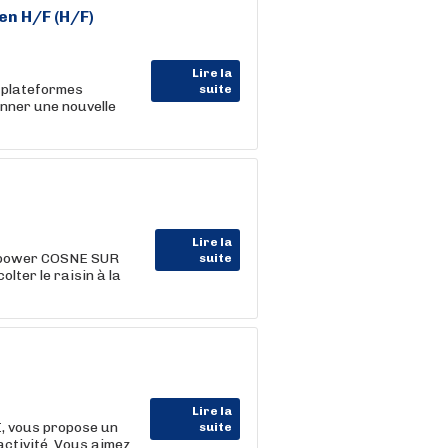
en H/F (H/F)
Lire la
 plateformes
suite
nner une nouvelle
Lire la
power COSNE SUR
suite
ter le raisin à la
Lire la
I, vous propose un
suite
activité. Vous aimez