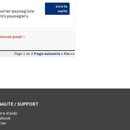
Lire la
uvrier paysagiste
suite
nts paysagers.
onces pour :
Page suivante >
Fin >>
Page 1 de 2
AUTE / SUPPORT
tre d'aide
ebook
tter