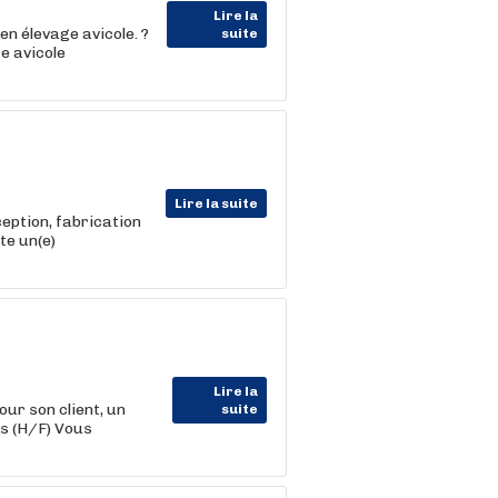
Lire la
n élevage avicole. ?
suite
e avicole
Lire la suite
ception, fabrication
te un(e)
Lire la
 son client, un
suite
s (H/F) Vous