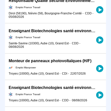
Responsable Qualité Sécurité Environnement -QSE- en industrie (H/F)
Emploi France Travail
Dirol (58190), Nièvre (58), Bourgogne-Franche-Comté
-
CDD
-
05/08/2026
Enseignant Biotechnologies santé environnement (H/F) - ST-SAVINE (10) - P7200
Emploi France Travail
Sainte-Savine (10300), Aube (10), Grand Est
-
CDD
-
08/08/2026
Monteur de panneaux photovoltaïques (H/F)
Emploi Manpower
Troyes (10000), Aube (10), Grand Est
-
CDI
-
22/07/2026
Enseignant Biotechnologies santé environnement (H/F) - TROYES - P7200
Emploi France Travail
Troyes (10000), Aube (10), Grand Est
-
CDD
-
08/08/2026