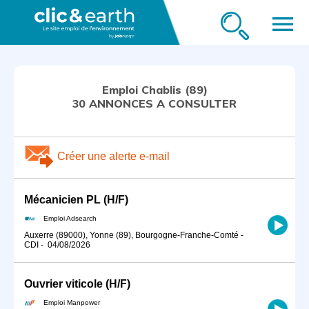
menu
Emploi Chablis (89)
30 ANNONCES A CONSULTER
Créer une alerte e-mail
Mécanicien PL (H/F)
Emploi Adsearch
Auxerre (89000), Yonne (89), Bourgogne-Franche-Comté
-
CDI
-
04/08/2026
Ouvrier viticole (H/F)
Emploi Manpower