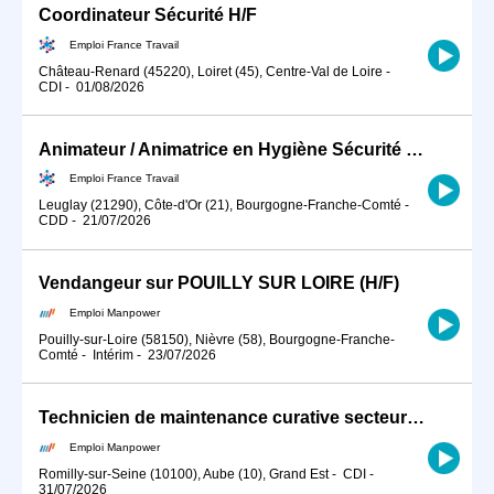
Coordinateur Sécurité H/F
Emploi France Travail
Château-Renard (45220), Loiret (45), Centre-Val de Loire
-
CDI
-
01/08/2026
Animateur / Animatrice en Hygiène Sécurité Environnement (HSE) (H/F)
Emploi France Travail
Leuglay (21290), Côte-d'Or (21), Bourgogne-Franche-Comté
-
CDD
-
21/07/2026
Vendangeur sur POUILLY SUR LOIRE (H/F)
Emploi Manpower
Pouilly-sur-Loire (58150), Nièvre (58), Bourgogne-Franche-
Comté
-
Intérim
-
23/07/2026
Technicien de maintenance curative secteur éolien (H/F)
Emploi Manpower
Romilly-sur-Seine (10100), Aube (10), Grand Est
-
CDI
-
31/07/2026