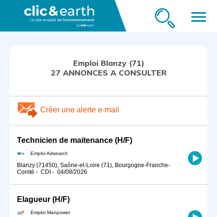
menu
Emploi Blanzy (71)
27 ANNONCES A CONSULTER
Créer une alerte e-mail
Technicien de maitenance (H/F)
Emploi Adsearch
Blanzy (71450), Saône-et-Loire (71), Bourgogne-Franche-
Comté
-
CDI
-
04/08/2026
Elagueur (H/F)
Emploi Manpower