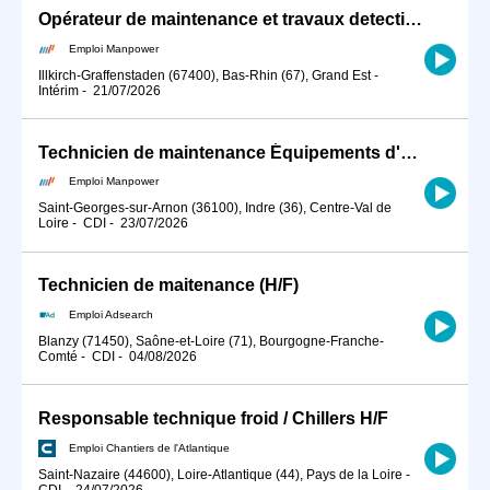
Opérateur de maintenance et travaux detection et recherche de fuites (H/F)
Emploi Manpower
Illkirch-Graffenstaden (67400), Bas-Rhin (67), Grand Est
-
Intérim
-
21/07/2026
Technicien de maintenance Équipements d'Accès Éolien H/F (H/F)
Emploi Manpower
Saint-Georges-sur-Arnon (36100), Indre (36), Centre-Val de
Loire
-
CDI
-
23/07/2026
Technicien de maitenance (H/F)
Emploi Adsearch
Blanzy (71450), Saône-et-Loire (71), Bourgogne-Franche-
Comté
-
CDI
-
04/08/2026
Responsable technique froid / Chillers H/F
Emploi Chantiers de l'Atlantique
Saint-Nazaire (44600), Loire-Atlantique (44), Pays de la Loire
-
CDI
-
24/07/2026