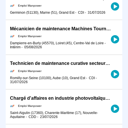
Emploi Manpower
Germinon (51130), Marne (51), Grand Est
-
CDI
-
31/07/2026
Mécanicien de maintenance Machines Tournantes Nucléaire (H/F)
Emploi Manpower
Dampierre-en-Burly (45570), Loiret (45), Centre-Val de Loire
-
Intérim
-
05/08/2026
Technicien de maintenance curative secteur éolien (H/F)
Emploi Manpower
Romilly-sur-Seine (10100), Aube (10), Grand Est
-
CDI
-
31/07/2026
Chargé d'affaires en industrie photovoltaïque / maintenance (H/F)
Emploi Manpower
Saint-Aigulin (17360), Charente-Maritime (17), Nouvelle-
Aquitaine
-
CDD
-
23/07/2026