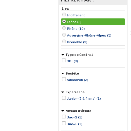
Lieu
Indifférent
Isère (3)
Rhône (10)
Auvergne-Rhône-Alpes (3)
Grenoble (2)
Type de Contrat
CDI (3)
Société
Adsearch (3)
Expérience
Junior (2 à 4 ans) (1)
Niveau d'étude
Bac+2 (1)
Bac+5 (1)