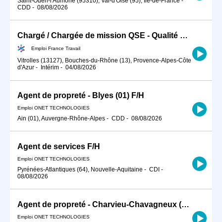
Saint-Ouen-l'Aumône (95310), Val-d'Oise (95), Île-de-France
-
CDD
-
08/08/2026
Chargé / Chargée de mission QSE - Qualité Sécurité Environnement (H/F)
Emploi France Travail
Vitrolles (13127), Bouches-du-Rhône (13), Provence-Alpes-Côte
d'Azur
-
Intérim
-
04/08/2026
Agent de propreté - Blyes (01) F/H
Emploi ONET TECHNOLOGIES
Ain (01), Auvergne-Rhône-Alpes
-
CDD
-
08/08/2026
Agent de services F/H
Emploi ONET TECHNOLOGIES
Pyrénées-Atlantiques (64), Nouvelle-Aquitaine
-
CDI
-
08/08/2026
Agent de propreté - Charvieu-Chavagneux (38) F/H
Emploi ONET TECHNOLOGIES