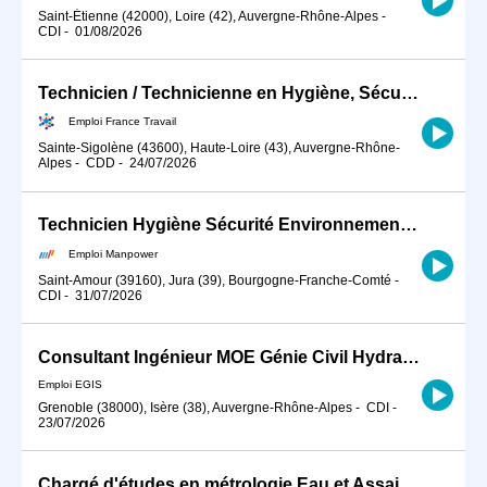
Saint-Étienne (42000), Loire (42), Auvergne-Rhône-Alpes
-
CDI
-
01/08/2026
Technicien / Technicienne en Hygiène, Sécurité, Environnement ind (H/F)
Emploi France Travail
Sainte-Sigolène (43600), Haute-Loire (43), Auvergne-Rhône-
Alpes
-
CDD
-
24/07/2026
Technicien Hygiène Sécurité Environnement (HSE) - CDI - Saint-Amour - Jura (H/F)
Emploi Manpower
Saint-Amour (39160), Jura (39), Bourgogne-Franche-Comté
-
CDI
-
31/07/2026
Consultant Ingénieur MOE Génie Civil Hydraulique H/F
Emploi EGIS
Grenoble (38000), Isère (38), Auvergne-Rhône-Alpes
-
CDI
-
23/07/2026
Chargé d'études en métrologie Eau et Assainissement (H/F)