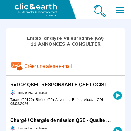
menu
Emploi analyse Villeurbanne (69)
11 ANNONCES A CONSULTER
Créer une alerte e-mail
Ref GR QSEL RESPONSABLE QSE LOGISTIQUE ENTREPOTS (H/F)
Emploi France Travail
Tarare (69170), Rhône (69), Auvergne-Rhône-Alpes
-
CDI
-
05/08/2026
Chargé / Chargée de mission QSE - Qualité Sécurité Environnement (H/F)
Emploi France Travail