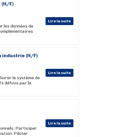
 (H/F)
Lire la suite
er
les données de
s complémentaires
industrie (H/F)
Lire la suite
liorer le système de
s définis par la
Lire la suite
ionnels. Participer
cation. Piloter