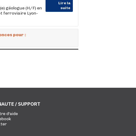
Lire la
e) géologue (H/F) en
suite
t ferroviaire Lyon-
onces pour :
AUTE / SUPPORT
tre d'aide
ebook
tter