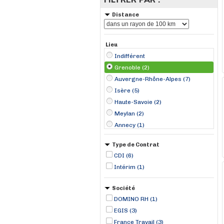
Distance
Lieu
Indifférent
Grenoble (2)
Auvergne-Rhône-Alpes (7)
Isère (5)
Haute-Savoie (2)
Meylan (2)
Annecy (1)
Bresson (1)
Type de Contrat
Poisy (1)
CDI (6)
Intérim (1)
Société
DOMINO RH (1)
EGIS (3)
France Travail (3)