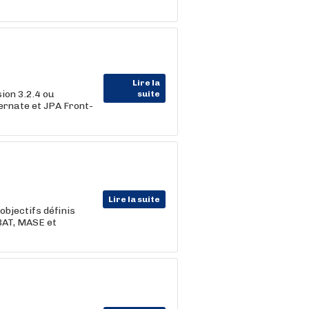
Lire la
ion 3.2.4 ou
suite
ernate et JPA Front-
Lire la suite
 objectifs définis
IBAT, MASE et