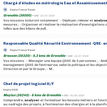
Chargé d'études en métrologie Eau et Assainissement
Emploi France Travail
Grenoble (38000) -
CDI -
25/07/2026
Vos missions incluront notamment : - Déployer, relever et
analys
mesures ; - Organiser et réaliser la réalisation d'investigation
telles que des bilans de poll...
Responsable Qualité Sécurité Environnement -QSE- en 
Emploi France Travail
Bresson (38320) - 5,3 kms de Grenoble -
CDI -
16/07/2026
Vos missions : - Manager une équipe QSSE de 5 personnes ; - Amé
management QSSE de l'entreprise, selon la politique et les objectif
Direction et par le Groupe ; - M...
Chef de projet logiciel H/F
Emploi EGIS
Meylan (38240) - 6 kms de Grenoble -
CDI -
04/08/2026
Comprendre,
analyser
et formaliser les besoins métiers et fonct
au cadrage des projets, à l'estimation des charges et à la planifi