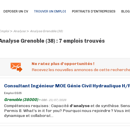
DEPOSER UN CV
TROUVER UN EMPLOI
PORTRAITS D'ENTREPRISES
BLOG
>
>
Emploi
Analyse
Analyse Grenoble (38)
Analyse Grenoble (38) : 7 emplois trouvés
Ne ratez plus d'opportunités !
Recevez les nouvelles annonces de cette recherche
Consultant Ingénieur MOE Génie Civil Hydraulique H/
Emploi EGIS
Grenoble (38000) -
CDI -
23/07/2026
Compétences requises : Capacité
d'analyse
et de synthèse. Sens 
Permis B. What's in it for you? Pourquoi nous rejoindre ? Vous i
dynamique et collaborat...