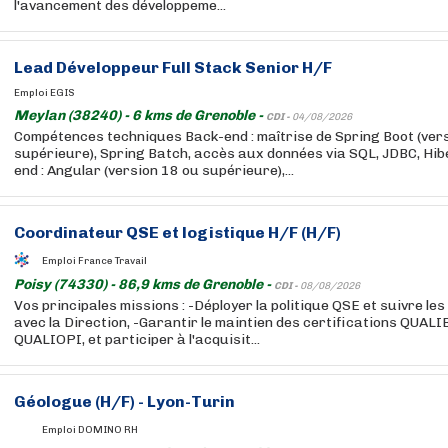
l'avancement des développeme...
Lead Développeur Full Stack Senior H/F
Emploi EGIS
Meylan (38240) - 6 kms de Grenoble -
CDI -
04/08/2026
Compétences techniques Back-end : maîtrise de Spring Boot (vers
supérieure), Spring Batch, accès aux données via SQL, JDBC, Hib
end : Angular (version 18 ou supérieure),...
Coordinateur QSE et logistique H/F (H/F)
Emploi France Travail
Poisy (74330) - 86,9 kms de Grenoble -
CDI -
08/08/2026
Vos principales missions : -Déployer la politique QSE et suivre les
avec la Direction, -Garantir le maintien des certifications QUAL
QUALIOPI, et participer à l'acquisit...
Géologue (H/F) - Lyon-Turin
Emploi DOMINO RH