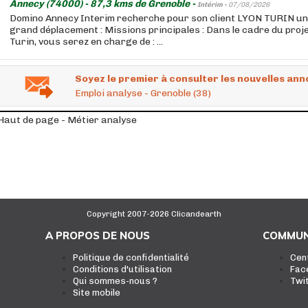
Annecy (74000) - 87,3 kms de Grenoble -
Intérim -
07/08/2026
Domino Annecy Interim recherche pour son client LYON TURIN un(
grand déplacement : Missions principales : Dans le cadre du proje
Turin, vous serez en charge de : ...
Soyez le premier à consulter les nouvelles ann
Emploi analyse - Grenoble (38)
Haut de page - Métier analyse
Copyright 2007-2026 Clicandearth
A PROPOS DE NOUS
COMMUN
Politique de confidentialité
Cen
Conditions d'utilisation
Fac
Qui sommes-nous ?
Twi
Site mobile