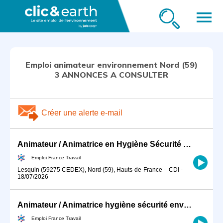
menu
Emploi animateur environnement Nord (59)
3 ANNONCES A CONSULTER
Créer une alerte e-mail
Animateur / Animatrice en Hygiène Sécurité Environnement (HSE) (H/F)
Emploi France Travail
Lesquin (59275 CEDEX), Nord (59), Hauts-de-France
-
CDI
-
18/07/2026
Animateur / Animatrice hygiène sécurité environnement (HSE) (H/F)
Emploi France Travail