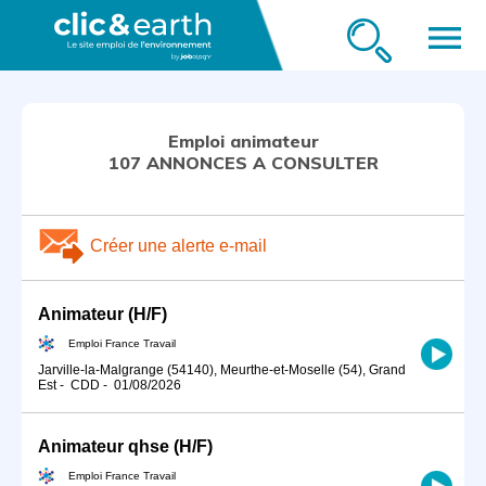
menu
Emploi animateur
107 ANNONCES A CONSULTER
Créer une alerte e-mail
Animateur (H/F)
Emploi France Travail
Jarville-la-Malgrange (54140), Meurthe-et-Moselle (54), Grand
Est
-
CDD
-
01/08/2026
Animateur qhse (H/F)
Emploi France Travail