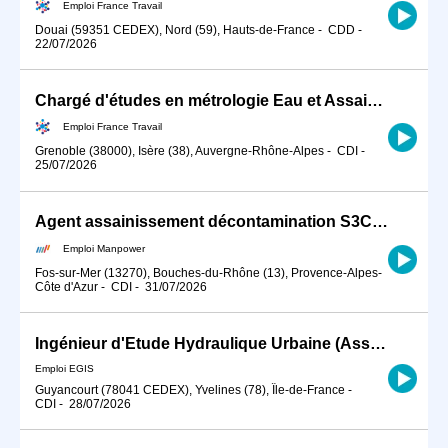
Emploi France Travail
Douai (59351 CEDEX), Nord (59), Hauts-de-France
-
CDD
-
22/07/2026
Chargé d'études en métrologie Eau et Assainissement (H/F)
Emploi France Travail
Grenoble (38000), Isère (38), Auvergne-Rhône-Alpes
-
CDI
-
25/07/2026
Agent assainissement décontamination S3C (H/F)
Emploi Manpower
Fos-sur-Mer (13270), Bouches-du-Rhône (13), Provence-Alpes-
Côte d'Azur
-
CDI
-
31/07/2026
Ingénieur d'Etude Hydraulique Urbaine (Assainissement et Eau Potable) H/F
Emploi EGIS
Guyancourt (78041 CEDEX), Yvelines (78), Île-de-France
-
CDI
-
28/07/2026