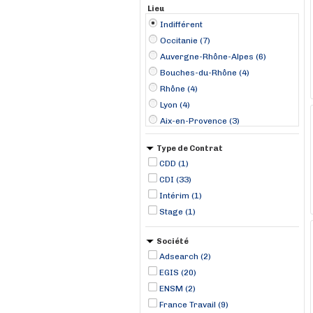
Lieu
Indifférent
Occitanie (7)
Auvergne-Rhône-Alpes (6)
Bouches-du-Rhône (4)
Rhône (4)
Lyon (4)
Aix-en-Provence (3)
Montpellier (3)
Type de Contrat
Guyancourt (2)
CDD (1)
Le Havre (2)
CDI (33)
Maxéville (2)
Intérim (1)
Montreuil (2)
Stage (1)
Nantes (2)
Rouen (2)
Société
Toulouse (2)
Adsearch (2)
EGIS (20)
ENSM (2)
France Travail (9)