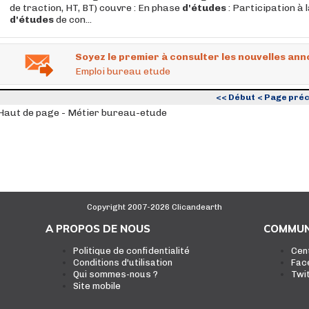
de traction, HT, BT) couvre : En phase
d'études
: Participation à 
d'études
de con...
Soyez le premier à consulter les nouvelles ann
Emploi bureau etude
<< Début
< Page pré
Haut de page - Métier bureau-etude
Copyright 2007-2026 Clicandearth
A PROPOS DE NOUS
COMMUN
Politique de confidentialité
Cen
Conditions d'utilisation
Fac
Qui sommes-nous ?
Twi
Site mobile