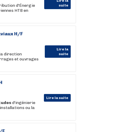
Lire la
ribution d'Énergie
suite
ériennes HTB en
uviaux H/F
Lire la
a direction
suite
Barrages et ouvrages
H
Lire la suite
tudes
d'ingénierie
installations ou la
/F