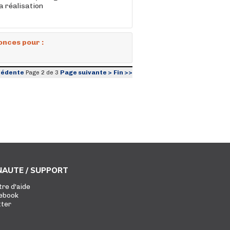
la réalisation
onces pour :
cédente
Page suivante >
Fin >>
Page 2 de 3
AUTE / SUPPORT
tre d'aide
ebook
tter