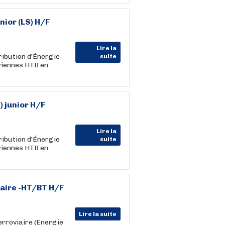
nior (LS) H/F
Lire la
ribution d'Énergie
suite
ériennes HTB en
) junior H/F
Lire la
ribution d'Énergie
suite
ériennes HTB en
iaire -HT/BT H/F
Lire la suite
erroviaire (Energie