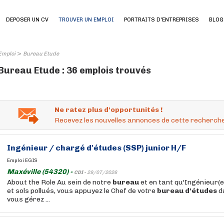
DEPOSER UN CV
TROUVER UN EMPLOI
PORTRAITS D'ENTREPRISES
BLOG
>
Emploi
Bureau Etude
Bureau Etude : 36 emplois trouvés
Ne ratez plus d'opportunités !
Recevez les nouvelles annonces de cette recherche
Ingénieur / chargé
d'études
(SSP) junior H/F
Emploi EGIS
Maxéville (54320) -
CDI -
29/07/2026
About the Role Au sein de notre
bureau
et en tant qu'Ingénieur(e
et sols pollués, vous appuyez le Chef de votre
bureau
d'études
d
vous gérez ...