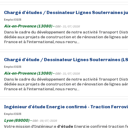
Chargé
d'études
/ Dessinateur Lignes Souterraines ju
Emploi EGIS
Aix-en-Provence (13080) -
CDI -
31/07/2026
Dans le cadre du développement de notre activité Transport Dist
dédiée aux projets de construction et de rénovation de lignes a
France et à l'international, nous recru...
Chargé
d'étude
/ Dessinateur Lignes Souterraines (LS
Emploi EGIS
Aix-en-Provence (13080) -
CDI -
31/07/2026
Dans le cadre du développement de notre activité Transport Dist
dédiée aux projets de construction et de rénovation de lignes a
France et à l'international, nous recru...
Ingénieur
d'étude
Energie confirmé - Traction Ferrov
Emploi EGIS
Lyon (69000) -
CDI -
09/07/2026
Votre mission d'Ingénieur.e
d'étude
Energie confirmé traction f