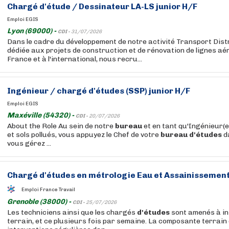
Chargé
d'étude
/ Dessinateur LA-LS junior H/F
Emploi EGIS
Lyon (69000) -
CDI -
31/07/2026
Dans le cadre du développement de notre activité Transport Dist
dédiée aux projets de construction et de rénovation de lignes a
France et à l'international, nous recru...
Ingénieur / chargé
d'études
(SSP) junior H/F
Emploi EGIS
Maxéville (54320) -
CDI -
20/07/2026
About the Role Au sein de notre
bureau
et en tant qu'Ingénieur(e
et sols pollués, vous appuyez le Chef de votre
bureau
d'études
d
vous gérez ...
Chargé
d'études
en métrologie Eau et Assainissement
Emploi France Travail
Grenoble (38000) -
CDI -
25/07/2026
Les techniciens ainsi que les chargés
d'études
sont amenés à int
terrain, et ce plusieurs fois par semaine. La composante terrain 