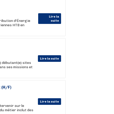
Lire la
ribution d'Énergie
suite
ériennes HTB en
Lire la suite
) débutant(e) sites
ans ses missions et
 (H/F)
Lire la suite
ervenir sur le
du métier inclut des