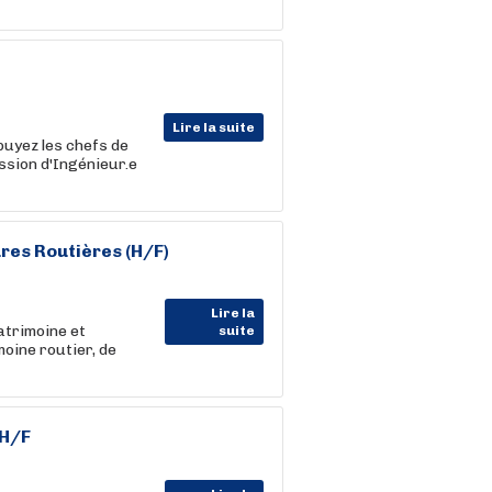
Lire la suite
puyez les chefs de
ssion d'Ingénieur.e
res Routières (H/F)
Lire la
atrimoine et
suite
oine routier, de
 H/F