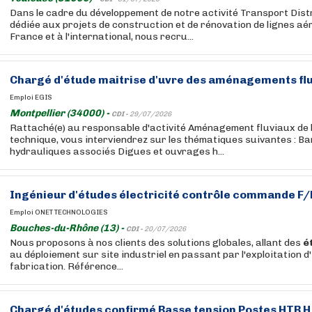
Dans le cadre du développement de notre activité Transport Dist
dédiée aux projets de construction et de rénovation de lignes a
France et à l'international, nous recru...
Chargé
d'étude
maitrise d'uvre des aménagements fl
Emploi EGIS
Montpellier (34000) -
CDI -
29/07/2026
Rattaché(e) au responsable d'activité Aménagement fluviaux de l
technique, vous interviendrez sur les thématiques suivantes : 
hydrauliques associés Digues et ouvrages h...
Ingénieur
d'études
électricité contrôle commande F/
Emploi ONET TECHNOLOGIES
Bouches-du-Rhône (13) -
CDI -
20/07/2026
Nous proposons à nos clients des solutions globales, allant des
é
au déploiement sur site industriel en passant par l'exploitation d'
fabrication. Référence...
Chargé
d'études
confirmé Basse tension Postes HTB H