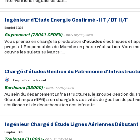
interventions régulières dan...
Ingénieur
d'Etude
Energie Confirmé - HT / BT H/F
Emploi EGIS
Guyancourt (78041 CEDEX) -
CDI -
02/08/2026
Vous prenez en charge la production
d'études
électriques et ap
projet et Responsables de Marché en phase réalisation. Votre mi
couvre les sujets suivants : ...
Chargé
d'études
Gestion du Patrimoine d'Infrastructu
Emploi France Travail
Bordeaux (33000) -
CDD -
17/07/2026
Au sein du département Infrastructures, le groupe Gestion du P
Géotechnique (GPG) a en charge les activités de gestion de patrim
résilience et de décarbonation des infrastr...
Ingénieur Chargé
d'Étude
Lignes Aériennes Débutant
Emploi EGIS
Toulouse (31000) -
CDI -
31/07/2026