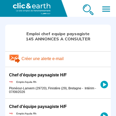
menu
Emploi chef equipe paysagiste
145 ANNONCES A CONSULTER
Créer une alerte e-mail
Chef d'équipe paysagiste H/F
Emploi Aquila Rh
Plonéour-Lanvern (29720), Finistère (29), Bretagne
-
Intérim
-
07/08/2026
Chef d'équipe paysagiste H/F
Emploi Aquila Rh