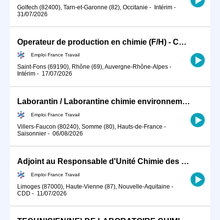
Golfech (82400), Tarn-et-Garonne (82), Occitanie
-
Intérim
-
31/07/2026
Operateur de production en chimie (F/H) - CAIC
Emploi France Travail
Saint-Fons (69190), Rhône (69), Auvergne-Rhône-Alpes
-
Intérim
-
17/07/2026
Laborantin / Laborantine chimie environnement en industrie (H/F)
Emploi France Travail
Villers-Faucon (80240), Somme (80), Hauts-de-France
-
Saisonnier
-
06/08/2026
Adjoint au Responsable d'Unité Chimie des Solides (H/F)
Emploi France Travail
Limoges (87000), Haute-Vienne (87), Nouvelle-Aquitaine
-
CDD
-
11/07/2026