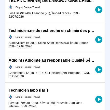
TECHNICIEN(NE) DE LABORATOIRE CHIMIE (H/F) - CDI (H/F)
Emploi France Travail
Les Ulis (91940), Essonne (91), Île-de-France
-
CDI
-
22/07/2026
Technicien.ne de recherche en chimie des polymères F/H (H/F)
Emploi France Travail
Aubervilliers (93300), Seine-Saint-Denis (93), Île-de-France
-
CDI
-
17/07/2026
Adjoint / Adjointe au responsable Qualité Sécurité Environnement (H/F)
Emploi France Travail
Concarneau (29181 CEDEX), Finistère (29), Bretagne
-
CDD
-
01/08/2026
Technicien labo (H/F)
Emploi France Travail
Airvault (79600), Deux-Sèvres (79), Nouvelle-Aquitaine
-
Intérim
-
06/08/2026