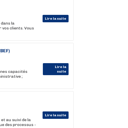
Lire la suite
 dans la
 vos clients. Vous
(BEF)
Lire la
nnes capacités
suite
inistrative ;
Lire la suite
et au suivi de la
inue des processus -