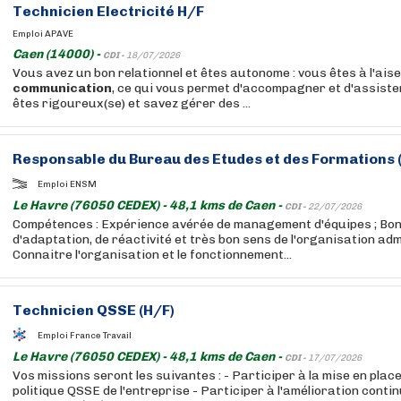
Technicien Electricité H/F
Emploi APAVE
Caen (14000) -
CDI -
18/07/2026
Vous avez un bon relationnel et êtes autonome : vous êtes à l'aise
communication
, ce qui vous permet d'accompagner et d'assister
êtes rigoureux(se) et savez gérer des ...
Responsable du Bureau des Etudes et des Formations 
Emploi ENSM
Le Havre (76050 CEDEX) - 48,1 kms de Caen -
CDI -
22/07/2026
Compétences : Expérience avérée de management d'équipes ; Bo
d'adaptation, de réactivité et très bon sens de l'organisation adm
Connaitre l'organisation et le fonctionnement...
Technicien QSSE (H/F)
Emploi France Travail
Le Havre (76050 CEDEX) - 48,1 kms de Caen -
CDI -
17/07/2026
Vos missions seront les suivantes : - Participer à la mise en place 
politique QSSE de l'entreprise - Participer à l'amélioration cont