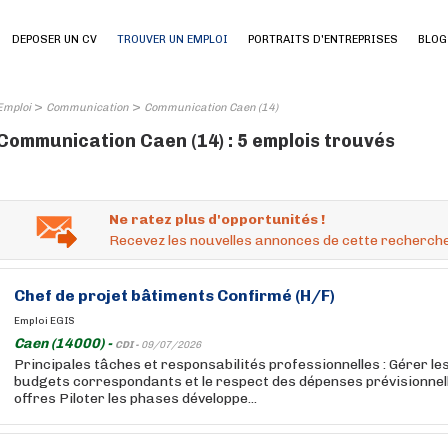
DEPOSER UN CV
TROUVER UN EMPLOI
PORTRAITS D'ENTREPRISES
BLOG
>
>
Emploi
Communication
Communication Caen (14)
Communication Caen (14) : 5 emplois trouvés
Ne ratez plus d'opportunités !
Recevez les nouvelles annonces de cette recherche
Chef de projet bâtiments Confirmé (H/F)
Emploi EGIS
Caen (14000) -
CDI -
09/07/2026
Principales tâches et responsabilités professionnelles : Gérer le
budgets correspondants et le respect des dépenses prévisionnell
offres Piloter les phases développe...