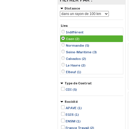
Distance
Lieu
Indifférent
Caen (2)
Normandie (5)
Seine-Maritime (3)
Calvados (2)
Le Havre (2)
Elbeuf (1)
Type de Contrat
CDI (5)
Société
APAVE (1)
EGIS (1)
ENSM (1)
France Travail (2)