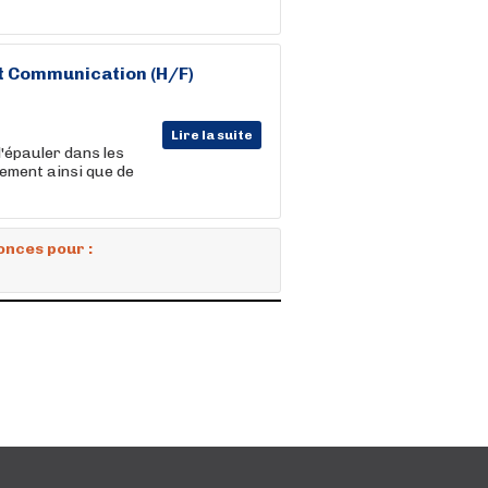
t
Communication
(H/F)
Lire la suite
l'épauler dans les
nement ainsi que de
onces pour :