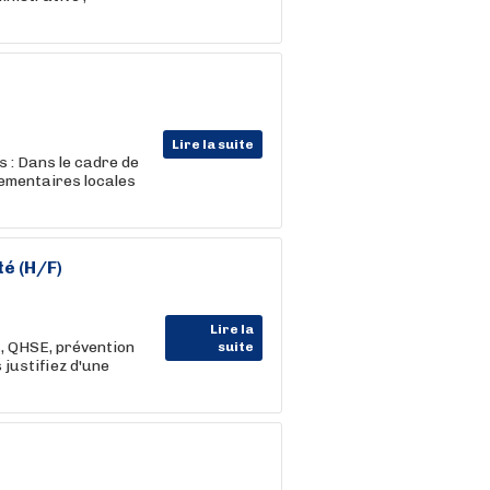
Lire la suite
s : Dans le cadre de
lementaires locales
té (H/F)
Lire la
, QHSE, prévention
suite
 justifiez d'une