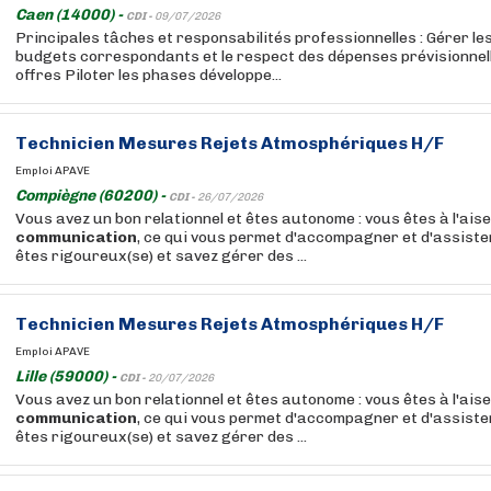
Caen (14000) -
CDI -
09/07/2026
Principales tâches et responsabilités professionnelles : Gérer le
budgets correspondants et le respect des dépenses prévisionnell
offres Piloter les phases développe...
Technicien Mesures Rejets Atmosphériques H/F
Emploi APAVE
Compiègne (60200) -
CDI -
26/07/2026
Vous avez un bon relationnel et êtes autonome : vous êtes à l'aise
communication
, ce qui vous permet d'accompagner et d'assister
êtes rigoureux(se) et savez gérer des ...
Technicien Mesures Rejets Atmosphériques H/F
Emploi APAVE
Lille (59000) -
CDI -
20/07/2026
Vous avez un bon relationnel et êtes autonome : vous êtes à l'aise
communication
, ce qui vous permet d'accompagner et d'assister
êtes rigoureux(se) et savez gérer des ...