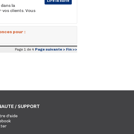
Lire la suite
 dans la
 vos clients. Vous
onces pour :
Page suivante >
Fin >>
Page 1 de 4
AUTE / SUPPORT
tre d'aide
ebook
tter