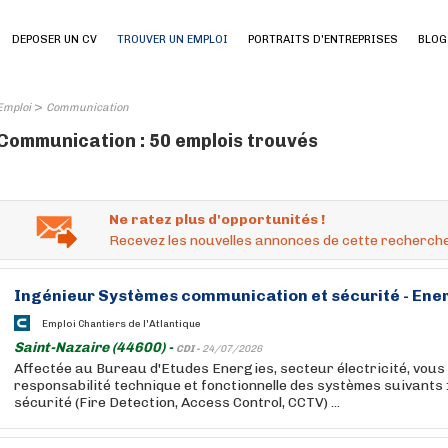
DEPOSER UN CV
TROUVER UN EMPLOI
PORTRAITS D'ENTREPRISES
BLOG
>
Emploi
Communication
Communication : 50 emplois trouvés
Ne ratez plus d'opportunités !
Recevez les nouvelles annonces de cette recherche
Ingénieur Systèmes
communication
et sécurité - En
Emploi Chantiers de l'Atlantique
Saint-Nazaire (44600) -
CDI -
24/07/2026
Affectée au Bureau d'Etudes Energies, secteur électricité, vous 
responsabilité technique et fonctionnelle des systèmes suivants 
sécurité (Fire Detection, Access Control, CCTV) ...