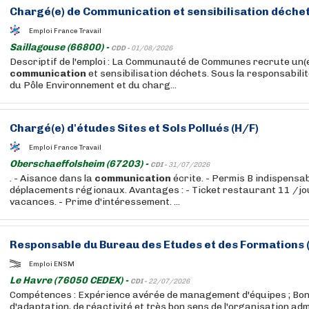
Chargé(e) de
Communication
et sensibilisation déchet
Emploi France Travail
Saillagouse (66800) -
CDD -
01/08/2026
Descriptif de l'emploi : La Communauté de Communes recrute un(e
communication
et sensibilisation déchets. Sous la responsabil
du Pôle Environnement et du charg...
Chargé(e) d'études Sites et Sols Pollués (H/F)
Emploi France Travail
Oberschaeffolsheim (67203) -
CDI -
31/07/2026
. - Aisance dans la
communication
écrite. - Permis B indispensab
déplacements régionaux. Avantages : - Ticket restaurant 11 /jou
vacances. - Prime d'intéressement. ...
Responsable du Bureau des Etudes et des Formations 
Emploi ENSM
Le Havre (76050 CEDEX) -
CDI -
22/07/2026
Compétences : Expérience avérée de management d'équipes ; Bo
d'adaptation, de réactivité et très bon sens de l'organisation adm