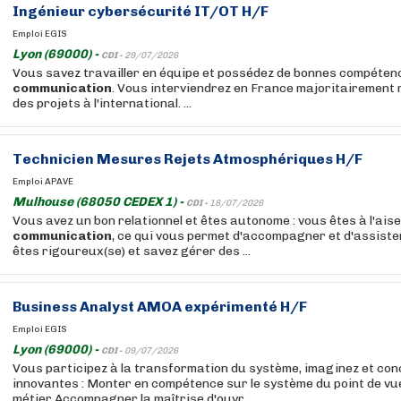
Ingénieur cybersécurité IT/OT H/F
Emploi EGIS
Lyon (69000) -
CDI -
29/07/2026
Vous savez travailler en équipe et possédez de bonnes compéten
communication
. Vous interviendrez en France majoritairement
des projets à l'international. ...
Technicien Mesures Rejets Atmosphériques H/F
Emploi APAVE
Mulhouse (68050 CEDEX 1) -
CDI -
18/07/2026
Vous avez un bon relationnel et êtes autonome : vous êtes à l'aise
communication
, ce qui vous permet d'accompagner et d'assister
êtes rigoureux(se) et savez gérer des ...
Business Analyst AMOA expérimenté H/F
Emploi EGIS
Lyon (69000) -
CDI -
09/07/2026
Vous participez à la transformation du système, imaginez et con
innovantes : Monter en compétence sur le système du point de vue
métier Accompagner la maîtrise d'ouvr...