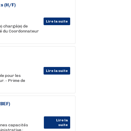
s (H/F)
Lire la suite
) chargé(e) de
ité du Coordonnateur
Lire la suite
le pour les
r. - Prime de
(BEF)
Lire la
nnes capacités
suite
inistrative ;