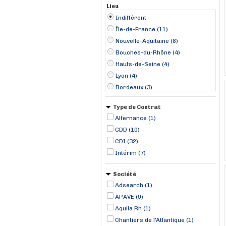
Lieu
Indifférent
Île-de-France (11)
Nouvelle-Aquitaine (8)
Bouches-du-Rhône (4)
Hauts-de-Seine (4)
Lyon (4)
Bordeaux (3)
Caen (2)
Type de Contrat
Le Havre (2)
Alternance (1)
Lille (2)
CDD (10)
Marseille (2)
CDI (32)
Toulouse (2)
Intérim (7)
Ancenis (1)
Aubervilliers (1)
Société
Bayonne (1)
Adsearch (1)
APAVE (9)
Aquila Rh (1)
Chantiers de l'Atlantique (1)