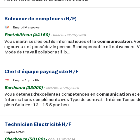
Releveur de compteurs (H/F)
Emploi Manpower
Pontchâteau (44160) -
Intérim -
22/07/2026
Vous maîtrisez les outils informatiques et la
communication
. V
rigoureux et possédez le permis B indispensable effectivement. V
Mode de travail collaboratif, b...
Chef d'équipe paysagiste H/F
Emploi Aquila Rh
Bordeaux (33000) -
Intérim -
31/07/2026
Vous détenez d'excellentes compétences en
communication
et e
Informations complémentaires Type de contrat : Intérim Temps de
plein Salaire : 13 - 15.5 par heu...
Technicien Electricité H/F
Emploi APAVE
Cherbourg (50100) -
CDI -
23/07/2026