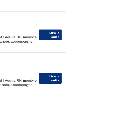
Lire la
nt ! Aquila RH, membre
suite
rance), accompagne
Lire la
nt ! Aquila RH, membre
suite
rance), accompagne