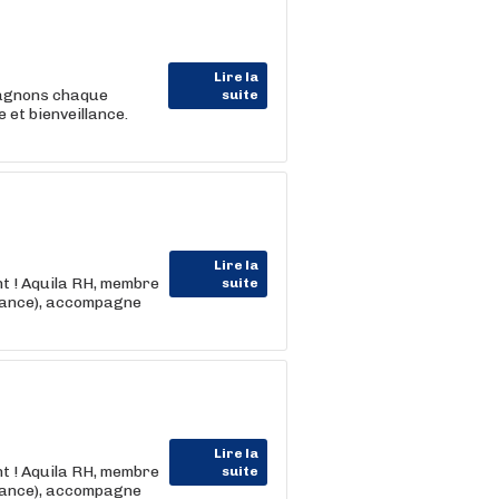
Lire la
pagnons chaque
suite
et bienveillance.
Lire la
nt ! Aquila RH, membre
suite
rance), accompagne
Lire la
nt ! Aquila RH, membre
suite
rance), accompagne