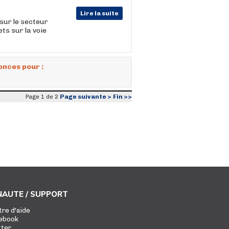
Lire la suite
sur le secteur
ts sur la voie
onces pour :
Page suivante >
Fin >>
Page 1 de 2
AUTE / SUPPORT
tre d'aide
ebook
tter