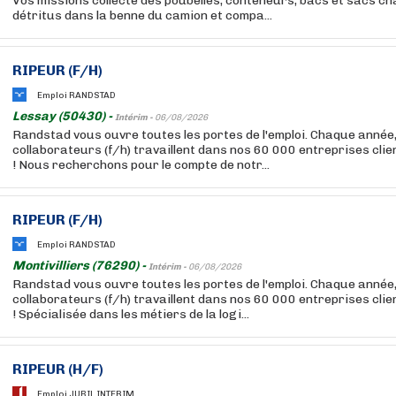
Vos missions collecte des poubelles, conteneurs, bacs et sacs c
détritus dans la benne du camion et compa...
RIPEUR (F/H)
Emploi RANDSTAD
Lessay (50430) -
Intérim -
06/08/2026
Randstad vous ouvre toutes les portes de l'emploi. Chaque année
collaborateurs (f/h) travaillent dans nos 60 000 entreprises cli
! Nous recherchons pour le compte de notr...
RIPEUR (F/H)
Emploi RANDSTAD
Montivilliers (76290) -
Intérim -
06/08/2026
Randstad vous ouvre toutes les portes de l'emploi. Chaque année
collaborateurs (f/h) travaillent dans nos 60 000 entreprises cli
! Spécialisée dans les métiers de la logi...
RIPEUR (H/F)
Emploi JUBIL INTERIM