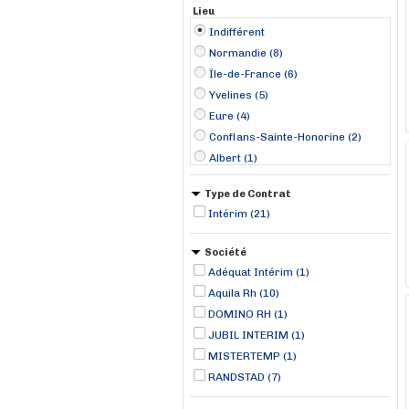
Lieu
Indifférent
Normandie (8)
Île-de-France (6)
Yvelines (5)
Eure (4)
Conflans-Sainte-Honorine (2)
Albert (1)
Breteuil (1)
Type de Contrat
Chanteloup-les-Vignes (1)
Intérim (21)
Choussy (1)
Dormans (1)
Société
Le Havre (1)
Adéquat Intérim (1)
Les Mureaux (1)
Aquila Rh (10)
Lessay (1)
DOMINO RH (1)
Mercey (1)
JUBIL INTERIM (1)
MISTERTEMP (1)
RANDSTAD (7)