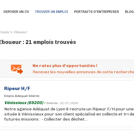
DEPOSER UN CV
TROUVER UN EMPLOI
PORTRAITS D'ENTREPRISES
BLOG
>
Emploi
Eboueur
Eboueur : 21 emplois trouvés
Ne ratez plus d'opportunités !
Recevez les nouvelles annonces de cette recherche
Ripeur H/F
Emploi Adéquat Intérim
Vénissieux (69200) -
Intérim -
22/07/2026
Notre agence Adéquat de Lyon 8 recrute un Ripeur F/H pour une
située à Vénissieux pour son client spécialisé en collecte et tri d
futures missions : - Collecter des déchet...