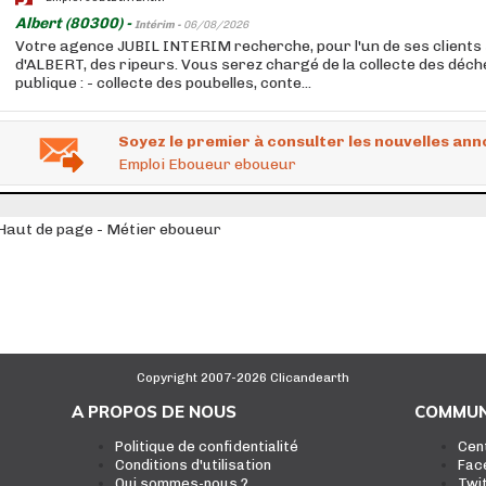
Albert (80300) -
Intérim -
06/08/2026
Votre agence JUBIL INTERIM recherche, pour l'un de ses clients 
d'ALBERT, des ripeurs. Vous serez chargé de la collecte des déche
publique : - collecte des poubelles, conte...
Soyez le premier à consulter les nouvelles ann
Emploi Eboueur eboueur
Haut de page - Métier eboueur
Copyright 2007-2026 Clicandearth
A PROPOS DE NOUS
COMMUN
Politique de confidentialité
Cen
Conditions d'utilisation
Fac
Qui sommes-nous ?
Twi