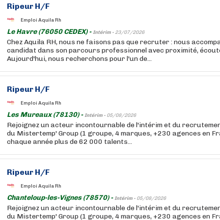
Ripeur H/F
Emploi Aquila Rh
Le Havre (76050 CEDEX) -
Intérim -
23/07/2026
Chez Aquila RH, nous ne faisons pas que recruter : nous accom
candidat dans son parcours professionnel avec proximité, écoute 
Aujourd'hui, nous recherchons pour l'un de...
Ripeur H/F
Emploi Aquila Rh
Les Mureaux (78130) -
Intérim -
05/08/2026
Rejoignez un acteur incontournable de l'intérim et du recruteme
du Mistertemp' Group (1 groupe, 4 marques, +230 agences en F
chaque année plus de 62 000 talents...
Ripeur H/F
Emploi Aquila Rh
Chanteloup-les-Vignes (78570) -
Intérim -
05/08/2026
Rejoignez un acteur incontournable de l'intérim et du recruteme
du Mistertemp' Group (1 groupe, 4 marques, +230 agences en F