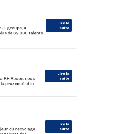
Lire la
 (1 groupe, 4
suite
us de 62 000 talents
Lire la
la RH Rouen, nous
suite
la proximité et la
Lire la
jeur du recyclage.
suite