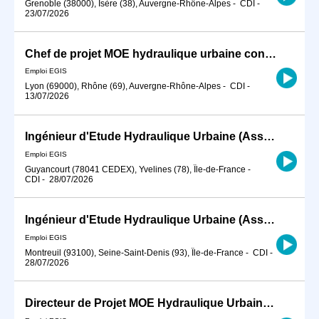
Grenoble (38000), Isère (38), Auvergne-Rhône-Alpes
-
CDI
-
23/07/2026
Chef de projet MOE hydraulique urbaine confirmé H/F
Emploi EGIS
Lyon (69000), Rhône (69), Auvergne-Rhône-Alpes
-
CDI
-
13/07/2026
Ingénieur d'Etude Hydraulique Urbaine (Assainissement et Eau Potable) H/F
Emploi EGIS
Guyancourt (78041 CEDEX), Yvelines (78), Île-de-France
-
CDI
-
28/07/2026
Ingénieur d'Etude Hydraulique Urbaine (Assainissement et Eau Potable) H/F
Emploi EGIS
Montreuil (93100), Seine-Saint-Denis (93), Île-de-France
-
CDI
-
28/07/2026
Directeur de Projet MOE Hydraulique Urbaine, Assainissement et Eau Potable H/F