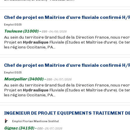
Chef de projet en Maitrise d'uvre fluviale confirmé H/
Emploi EGIS
Toulouse (31000) -
CDI -
04/08/2026
Au sein du territoire Grand Sud de la Direction France, nous rec
Projet en
Hydraulique
Fluviale (Études et Maîtrise d'uvre). Ce te
les régions Occitanie, PA...
Chef de projet en Maitrise d'uvre fluviale confirmé H/
Emploi EGIS
Montpellier (34000) -
CDI -
24/07/2026
Au sein du territoire Grand Sud de la Direction France, nous rec
Projet en
Hydraulique
Fluviale (Études et Maîtrise d'uvre). Ce te
les régions Occitanie, PA...
INGENIEUR DE PROJET EQUIPEMENTS TRAITEMENT DE
Emploi Florian Mantione Institut
Gignac (34150) -
CDI -
28/07/2026