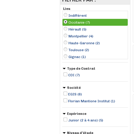
Lieu
Indifférent
Occitanie (7)
Hérault (5)
Montpellier (4)
Haute-Garonne (2)
Toulouse (2)
Gignac (1)
Type de Contrat
CDI (7)
Société
EGIS (6)
Florian Mantione Institut (1)
Expérience
Junior (2 à 4 ans) (5)
Niveau d'étude