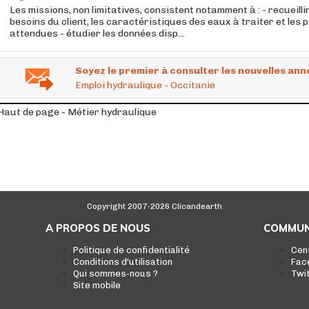
Les missions, non limitatives, consistent notamment à : - recueilli
besoins du client, les caractéristiques des eaux à traiter et le
attendues - étudier les données disp...
Soyez le premier à consulter les nouvelles ann
Emploi hydraulique - Occitanie
Haut de page - Métier hydraulique
Copyright 2007-2026 Clicandearth
A PROPOS DE NOUS
COMMUN
Politique de confidentialité
Cen
Conditions d'utilisation
Fac
Qui sommes-nous ?
Twi
Site mobile