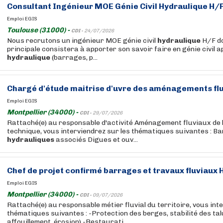
Consultant Ingénieur MOE Génie Civil
Hydraulique
H/
Emploi EGIS
Toulouse (31000) -
CDI -
24/07/2026
Nous recrutons un ingénieur MOE génie civil
hydraulique
H/F do
principale consistera à apporter son savoir faire en génie civil a
hydraulique
(barrages, p...
Chargé d'étude maitrise d'uvre des aménagements fl
Emploi EGIS
Montpellier (34000) -
CDI -
29/07/2026
Rattaché(e) au responsable d'activité Aménagement fluviaux de l
technique, vous interviendrez sur les thématiques suivantes : 
hydrauliques
associés Digues et ouv...
Chef de projet confirmé barrages et travaux fluviaux 
Emploi EGIS
Montpellier (34000) -
CDI -
09/07/2026
Rattaché(e) au responsable métier fluvial du territoire, vous int
thématiques suivantes : -Protection des berges, stabilité des tal
affouillement, érosion) -Restaurati...