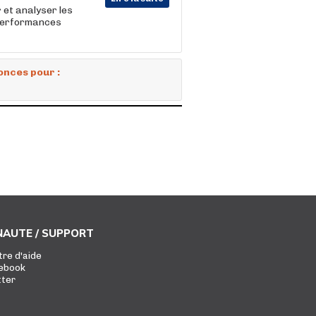
r et analyser les
s performances
onces pour :
AUTE / SUPPORT
tre d'aide
ebook
tter