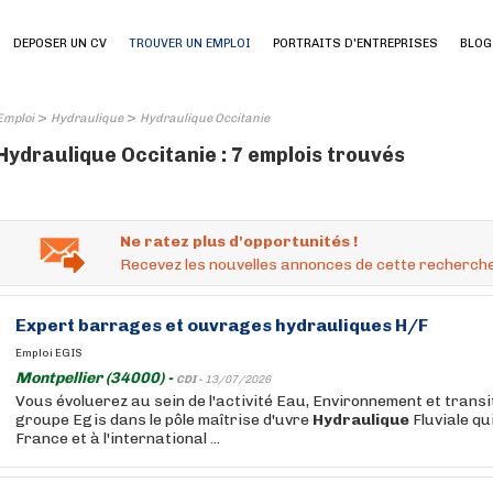
DEPOSER UN CV
TROUVER UN EMPLOI
PORTRAITS D'ENTREPRISES
BLOG
>
>
Emploi
Hydraulique
Hydraulique Occitanie
Hydraulique Occitanie : 7 emplois trouvés
Ne ratez plus d'opportunités !
Recevez les nouvelles annonces de cette recherche
Expert barrages et ouvrages
hydrauliques
H/F
Emploi EGIS
Montpellier (34000) -
CDI -
13/07/2026
Vous évoluerez au sein de l'activité Eau, Environnement et trans
groupe Egis dans le pôle maîtrise d'uvre
Hydraulique
Fluviale qu
France et à l'international ...