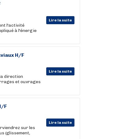
F
Lire la suite
nt l'activité
ppliqué à l'énergie
uviaux H/F
Lire la suite
a direction
Barrages et ouvrages
H/F
Lire la suite
erviendrez sur les
us (glissement,