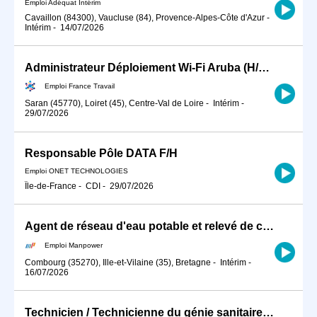
Emploi Adéquat Intérim
Cavaillon (84300), Vaucluse (84), Provence-Alpes-Côte d'Azur
-
Intérim
-
14/07/2026
Administrateur Déploiement Wi-Fi Aruba (H/F) - Saran (H/F)
Emploi France Travail
Saran (45770), Loiret (45), Centre-Val de Loire
-
Intérim
-
29/07/2026
Responsable Pôle DATA F/H
Emploi ONET TECHNOLOGIES
Île-de-France
-
CDI
-
29/07/2026
Agent de réseau d'eau potable et relevé de compteur (H/F)
Emploi Manpower
Combourg (35270), Ille-et-Vilaine (35), Bretagne
-
Intérim
-
16/07/2026
Technicien / Technicienne du génie sanitaire et environnement (H/F)