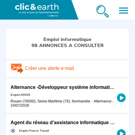
menu
Emploi informatique
98 ANNONCES A CONSULTER
Créer une alerte e-mail
Alternance -Développeur système informatique H/F
Emploi APAVE
Rouen (76000), Seine-Maritime (76), Normandie
-
Alternance
-
24/07/2026
Agent du réseau d'assistance informatique académique H/F - Reims
Emploi France Travail