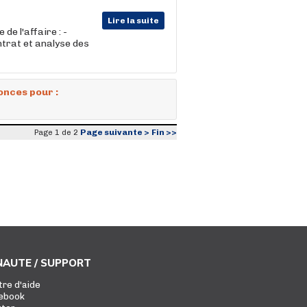
Lire la suite
de l'affaire : -
ntrat et analyse des
onces pour :
Page suivante >
Fin >>
Page 1 de 2
AUTE / SUPPORT
tre d'aide
ebook