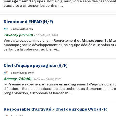
management
d'équipes. Votre rigueur, votre sens des responsab
capacité à anticiper les contrain...
Directeur d'EHPAD (H/F)
Emploi Adsearch
Taverny (95150) -
CDI -
01/08/2026
Vous aurez pour missions : - Recrutement et
Management
:
Ma
accompagner le développement d'une équipe dédiée aux soins et 
veillant à la cohésion, au bien-ê...
Chef d'équipe paysagiste (H/F)
Emploi Manpower
Annecy (74000) -
Intérim -
09/07/2026
. - Première expérience réussie en
management
d'équipe ou en 
d'équipe. - Bonne connaissance des techniques d'aménagement p
l'organisation, autonomie et leadershi...
Responsable d'activité / Chef de groupe CVC (H/F)