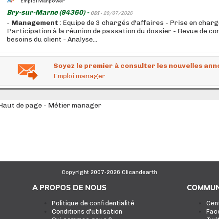
Emploi Manpower
Bry-sur-Marne (94360) -
CDI -
29/07/2026
-
Management
: Equipe de 3 chargés d'affaires - Prise en charge 
Participation à la réunion de passation du dossier - Revue de co
besoins du client - Analyse...
Soyez le premier à consulter les nouvelles ann
Emploi manager
Haut de page - Métier manager
Copyright 2007-2026 Clicandearth
A PROPOS DE NOUS
COMMUN
Politique de confidentialité
Cen
Conditions d'utilisation
Fac