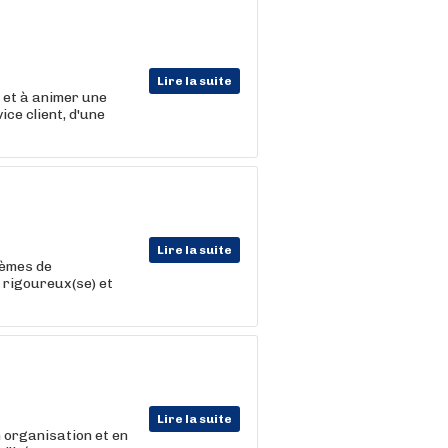
Lire la suite
et à animer une
ce client, d'une
Lire la suite
tèmes de
 rigoureux(se) et
Lire la suite
 organisation et en