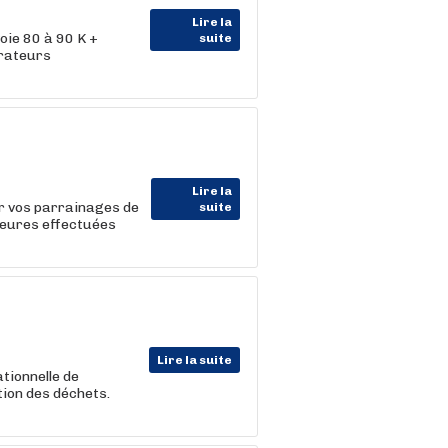
Lire la
ie 80 à 90 K +
suite
orateurs
Lire la
ur vos parrainages de
suite
'heures effectuées
Lire la suite
tionnelle de
tion des déchets.