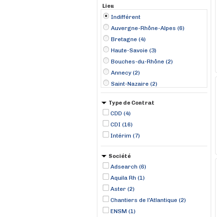
Lieu
Indifférent
Auvergne-Rhône-Alpes (6)
Bretagne (4)
Haute-Savoie (3)
Bouches-du-Rhône (2)
Annecy (2)
Saint-Nazaire (2)
Aix-en-Provence (1)
Type de Contrat
Bry-sur-Marne (1)
CDD (4)
Concarneau (1)
CDI (16)
Dinard (1)
Intérim (7)
Gray (1)
Grenoble (1)
Société
Irigny (1)
Adsearch (6)
Larringes (1)
Aquila Rh (1)
Aster (2)
Chantiers de l'Atlantique (2)
ENSM (1)