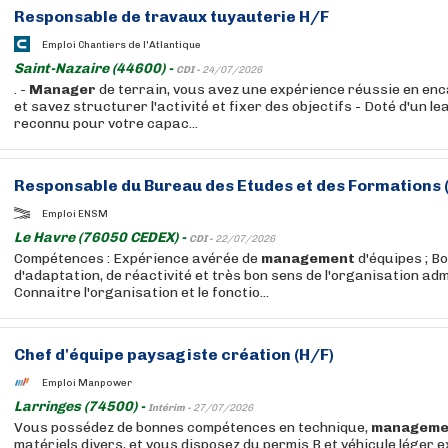
Responsable de travaux tuyauterie H/F
Emploi Chantiers de l'Atlantique
Saint-Nazaire (44600) -
CDI -
24/07/2026
. -
Manager
de terrain, vous avez une expérience réussie en en
et savez structurer l'activité et fixer des objectifs - Doté d'un l
reconnu pour votre capac...
Responsable du Bureau des Etudes et des Formations 
Emploi ENSM
Le Havre (76050 CEDEX) -
CDI -
22/07/2026
Compétences : Expérience avérée de
management
d'équipes ; B
d'adaptation, de réactivité et très bon sens de l'organisation adm
Connaitre l'organisation et le fonctio...
Chef d'équipe paysagiste création (H/F)
Emploi Manpower
Larringes (74500) -
Intérim -
27/07/2026
Vous possédez de bonnes compétences en technique,
manageme
matériels divers, et vous disposez du permis B et véhicule léger 