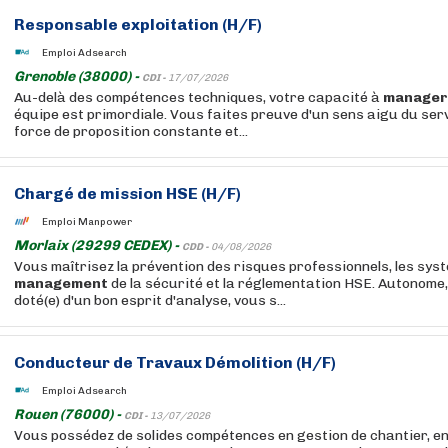
Responsable exploitation (H/F)
Emploi Adsearch
Grenoble (38000) -
CDI -
17/07/2026
Au-delà des compétences techniques, votre capacité à
manager
équipe est primordiale. Vous faites preuve d'un sens aigu du servi
force de proposition constante et...
Chargé de mission HSE (H/F)
Emploi Manpower
Morlaix (29299 CEDEX) -
CDD -
04/08/2026
Vous maîtrisez la prévention des risques professionnels, les sys
management
de la sécurité et la réglementation HSE. Autonome,
doté(e) d'un bon esprit d'analyse, vous s...
Conducteur de Travaux Démolition (H/F)
Emploi Adsearch
Rouen (76000) -
CDI -
13/07/2026
Vous possédez de solides compétences en gestion de chantier, en