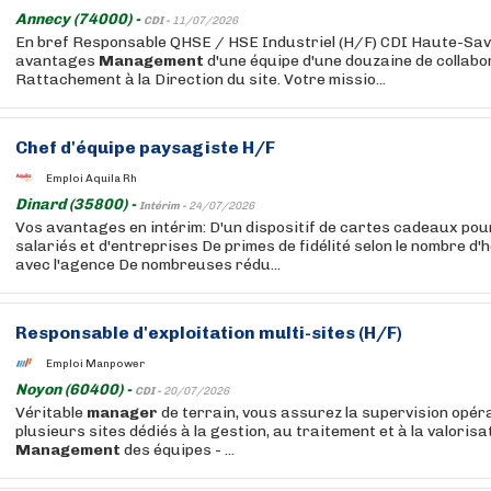
Annecy (74000) -
CDI -
11/07/2026
En bref Responsable QHSE / HSE Industriel (H/F) CDI Haute-Savo
avantages
Management
d'une équipe d'une douzaine de collab
Rattachement à la Direction du site. Votre missio...
Chef d'équipe paysagiste H/F
Emploi Aquila Rh
Dinard (35800) -
Intérim -
24/07/2026
Vos avantages en intérim: D'un dispositif de cartes cadeaux po
salariés et d'entreprises De primes de fidélité selon le nombre d
avec l'agence De nombreuses rédu...
Responsable d'exploitation multi-sites (H/F)
Emploi Manpower
Noyon (60400) -
CDI -
20/07/2026
Véritable
manager
de terrain, vous assurez la supervision opéra
plusieurs sites dédiés à la gestion, au traitement et à la valorisa
Management
des équipes - ...