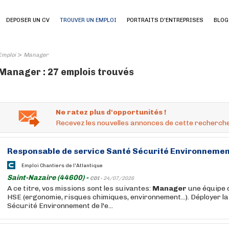
DEPOSER UN CV
TROUVER UN EMPLOI
PORTRAITS D'ENTREPRISES
BLOG
>
Emploi
Manager
Manager : 27 emplois trouvés
Ne ratez plus d'opportunités !
Recevez les nouvelles annonces de cette recherche
Responsable de service Santé Sécurité Environnemen
Emploi Chantiers de l'Atlantique
Saint-Nazaire (44600) -
CDI -
24/07/2026
A ce titre, vos missions sont les suivantes:
Manager
une équipe d
HSE (ergonomie, risques chimiques, environnement...). Déployer la
Sécurité Environnement de l'e...