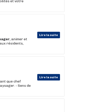
ilités et votre
Lire la suite
nager
, animer et
aux résidents,
Lire la suite
tant que chef
aysager. - Sens de