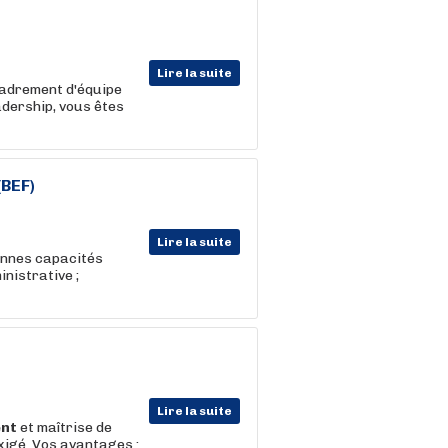
Lire la suite
cadrement d'équipe
eadership, vous êtes
(BEF)
Lire la suite
onnes capacités
inistrative ;
Lire la suite
nt
et maîtrise de
exigé. Vos avantages :