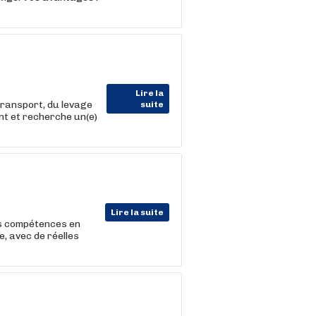
Lire la
transport, du levage
suite
nt et recherche un(e)
Lire la suite
os compétences en
e, avec de réelles