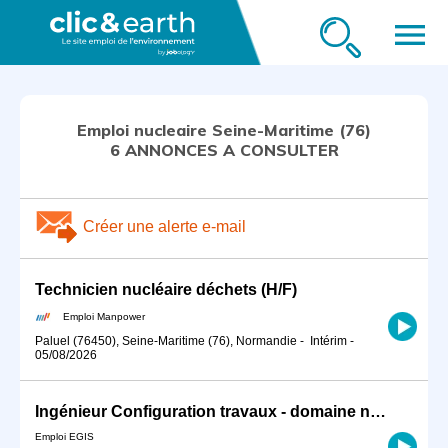
menu
Emploi nucleaire Seine-Maritime (76)
6 ANNONCES A CONSULTER
Créer une alerte e-mail
Technicien nucléaire déchets (H/F)
Emploi Manpower
Paluel (76450), Seine-Maritime (76), Normandie
-
Intérim
-
05/08/2026
Ingénieur Configuration travaux - domaine nucléaire H/F
Emploi EGIS