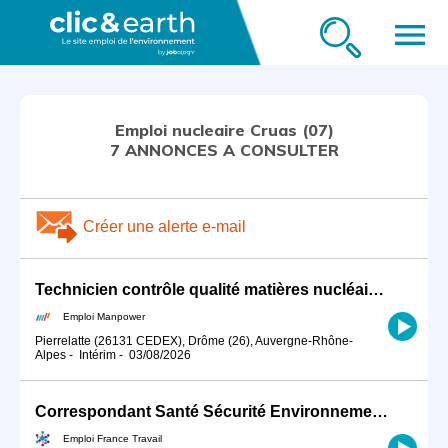
menu
Emploi nucleaire Cruas (07)
7 ANNONCES A CONSULTER
Créer une alerte e-mail
Technicien contrôle qualité matières nucléaires sur Pierrelatte (H/F)
Emploi Manpower
Pierrelatte (26131 CEDEX), Drôme (26), Auvergne-Rhône-
Alpes
-
Intérim
-
03/08/2026
Correspondant Santé Sécurité Environnement Radioprotection H/F (H/F)
Emploi France Travail