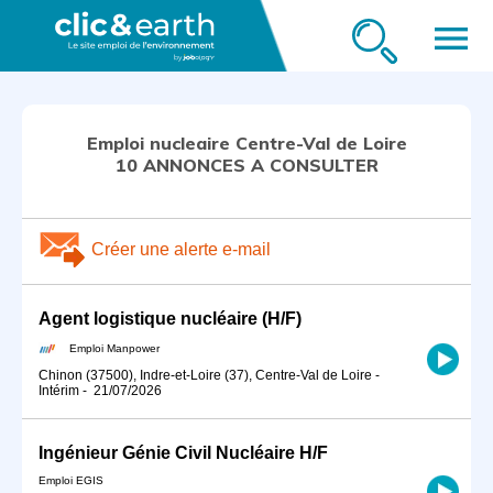
menu
Emploi nucleaire Centre-Val de Loire
10 ANNONCES A CONSULTER
Créer une alerte e-mail
Agent logistique nucléaire (H/F)
Emploi Manpower
Chinon (37500), Indre-et-Loire (37), Centre-Val de Loire
-
Intérim
-
21/07/2026
Ingénieur Génie Civil Nucléaire H/F
Emploi EGIS