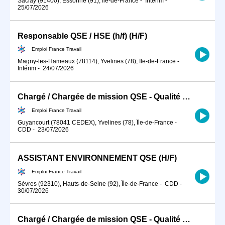
Saclay (91400), Essonne (91), Île-de-France
-
Intérim
-
25/07/2026
Responsable QSE / HSE (h/f) (H/F)
Emploi France Travail
Magny-les-Hameaux (78114), Yvelines (78), Île-de-France
-
Intérim
-
24/07/2026
Chargé / Chargée de mission QSE - Qualité Sécurité Environnement (H/F)
Emploi France Travail
Guyancourt (78041 CEDEX), Yvelines (78), Île-de-France
-
CDD
-
23/07/2026
ASSISTANT ENVIRONNEMENT QSE (H/F)
Emploi France Travail
Sèvres (92310), Hauts-de-Seine (92), Île-de-France
-
CDD
-
30/07/2026
Chargé / Chargée de mission QSE - Qualité Sécurité Environnement (H/F)