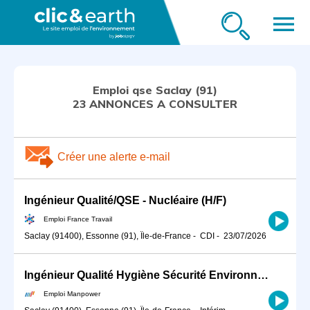
menu
Emploi qse Saclay (91)
23 ANNONCES A CONSULTER
Créer une alerte e-mail
Ingénieur Qualité/QSE - Nucléaire (H/F)
Emploi France Travail
Saclay (91400), Essonne (91), Île-de-France
-
CDI
-
23/07/2026
Ingénieur Qualité Hygiène Sécurité Environnement (QHSE) /prévention sécurité risques prof (H/F)
Emploi Manpower