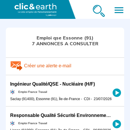
menu
Emploi qse Essonne (91)
7 ANNONCES A CONSULTER
Créer une alerte e-mail
Ingénieur Qualité/QSE - Nucléaire (H/F)
Emploi France Travail
Saclay (91400), Essonne (91), Île-de-France
-
CDI
-
23/07/2026
Responsable Qualité Sécurité Environnement -QSE- en industrie (H/F)
Emploi France Travail