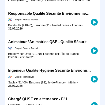
Lisses (91090), Essonne (91), Île-de-France
-
CDI
-
06/08/2026
Responsable Qualité Sécurité Environnement -QSE- en industrie (H/F)
Emploi France Travail
Bondoufle (91070), Essonne (91), Île-de-France
-
Intérim
-
31/07/2026
Animateur / Animatrice QSE - Qualité Sécurité Environnement BTP (H/F)
Emploi France Travail
Brétigny-sur-Orge (91220), Essonne (91), Île-de-France
-
Intérim
-
28/07/2026
Ingénieur Qualité Hygiène Sécurité Environnement (QHSE) /prévention sécurité risques prof (H/F)
Emploi Manpower
Saclay (91400), Essonne (91), Île-de-France
-
Intérim
-
25/07/2026
Chargé QHSE en alternance - F/H
Emploi ONET TECHNOLOGIES