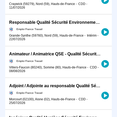
Craywick (59279), Nord (59), Hauts-de-France
-
CDD
-
11/07/2026
Responsable Qualité Sécurité Environnement -QSE- en industrie (H/F)
Emploi France Travail
Grande-Synthe (59760), Nord (59), Hauts-de-France
-
Intérim
-
22/07/2026
Animateur / Animatrice QSE - Qualité Sécurité Environnement BTP (H/F)
Emploi France Travail
Villers-Faucon (80240), Somme (80), Hauts-de-France
-
CDD
-
08/08/2026
Adjoint / Adjointe au responsable Qualité Sécurité Environnement (H/F)
Emploi France Travail
Morcourt (02100), Aisne (02), Hauts-de-France
-
CDD
-
25/07/2026