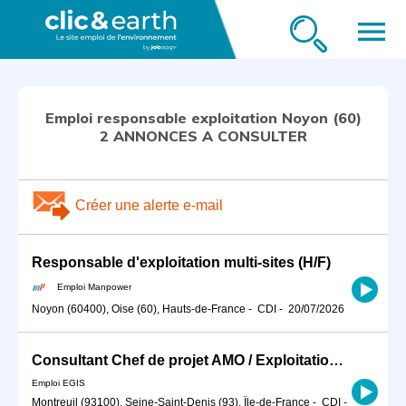
menu
Emploi responsable exploitation Noyon (60)
2 ANNONCES A CONSULTER
Créer une alerte e-mail
Responsable d'exploitation multi-sites (H/F)
Emploi Manpower
Noyon (60400), Oise (60), Hauts-de-France
-
CDI
-
20/07/2026
Consultant Chef de projet AMO / Exploitation Maintenance H/F
Emploi EGIS
Montreuil (93100), Seine-Saint-Denis (93), Île-de-France
-
CDI
-