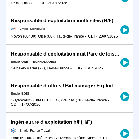
Île-de-France
-
CDI
-
20/07/2026
Responsable d'exploitation multi-sites (H/F)
Emploi Manpower
Noyon (60400), Oise (60), Hauts-de-France
-
CDI
-
20/07/2026
Responsable d'exploitation nuit Parc de loisir F/H
Emploi ONET TECHNOLOGIES
Seine-et-Marne (77), Île-de-France
-
CDI
-
11/07/2026
Responsable d'offres / Bid manager Exploitation et Maintenance d'infrastructure de transport H/F
Emploi EGIS
Guyancourt (78041 CEDEX), Yvelines (78), Île-de-France
-
CDI
-
14/07/2026
Ingénieur/re d'exploitation h/f (H/F)
Emploi France Travail
Lyon (69000), Rhône (69), Auvergne-Rhône-Alpes
-
CDI
-